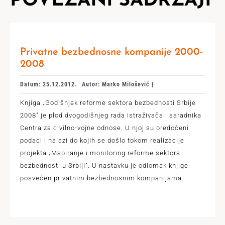
POVEZANI SADRŽAJI
Privatne bezbednosne kompanije 2000-
2008
Datum: 25.12.2012.
Autor: Marko Milošević |
Knjiga „Godišnjak reforme sektora bezbednosti Srbije
2008" je plod dvogodišnjeg rada istraživača i saradnika
Centra za civilno-vojne odnose. U njoj su predočeni
podaci i nalazi do kojih se došlo tokom realizacije
projekta „Mapiranje i monitoring reforme sektora
bezbednosti u Srbiji". U nastavku je odlomak knjige
posvećen privatnim bezbednosnim kompanijama.