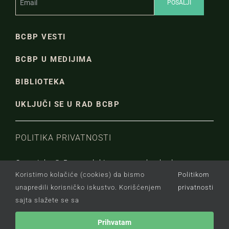
BCBP VESTI
BCBP U MEDIJIMA
BIBLIOTEKA
UKLJUČI SE U RAD BCBP
POLITIKA PRIVATNOSTI
Copyright © Beogradski centar za bezbednosnu
Koristimo kolačiće (cookies) da bismo
Politikom
politiku.
unapredili korisničko iskustvo. Korišćenjem
privatnosti
sajta slažete se sa
Prihvatam