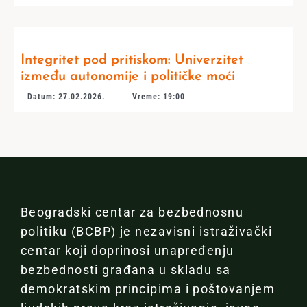
Integritet pod pritiskom: Univerzitet
između autonomije i političke moći
Datum: 27.02.2026.
Vreme: 19:00
Beogradski centar za bezbednosnu
politiku (BCBP) je nezavisni istraživački
centar koji doprinosi unapređenju
bezbednosti građana u skladu sa
demokratskim principima i poštovanjem