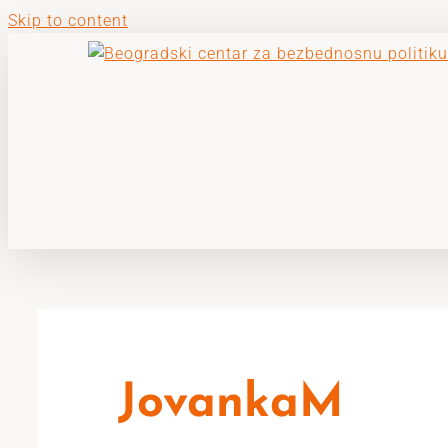
Skip to content
JovankaM