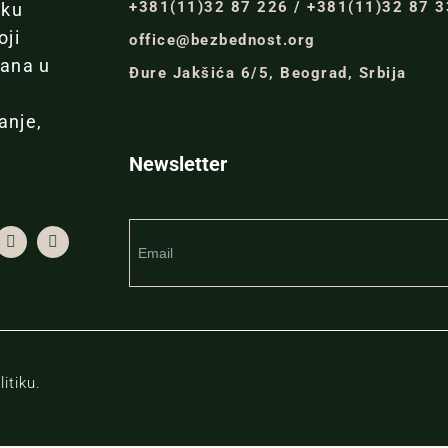
+381(11)32 87 226 / +381(11)32 87 
iku
oji
office@bezbednost.org
đana u
Đure Jakšića 6/5, Beograd, Srbija
anje,
Newsletter
itiku.