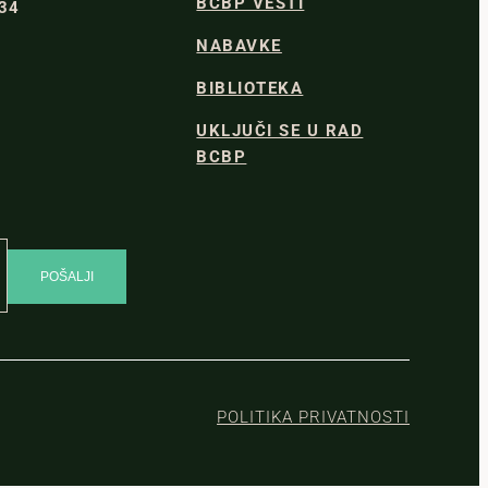
BCBP VESTI
334
NABAVKE
BIBLIOTEKA
UKLJUČI SE U RAD
BCBP
POLITIKA PRIVATNOSTI