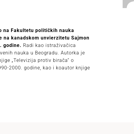
o na Fakultetu političkih nauka
ije na kanadskom unvierzitetu Sajmon
. godine.
Radi kao istraživačica
štvenih nauka u Beogradu. Autorka je
jige „Televizija protiv birača“ o
 1990-2000. godine, kao i koautor knjige