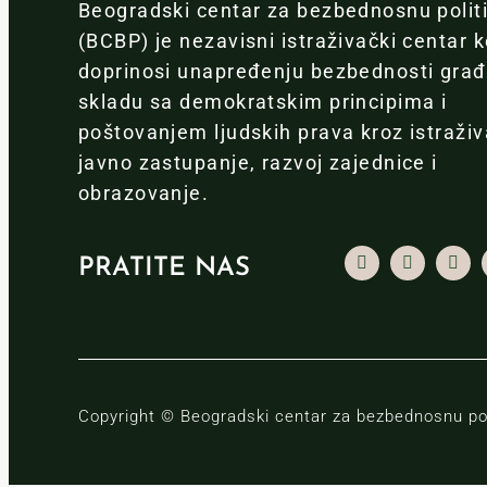
Beogradski centar za bezbednosnu polit
(BCBP) je nezavisni istraživački centar k
doprinosi unapređenju bezbednosti gra
skladu sa demokratskim principima i
poštovanjem ljudskih prava kroz istraživ
javno zastupanje, razvoj zajednice i
obrazovanje.
PRATITE NAS
Copyright © Beogradski centar za bezbednosnu pol