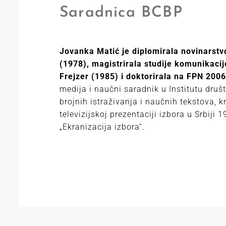
Saradnica BCBP
Jovanka Matić je diplomirala novinarstv
(1978), magistrirala studije komunikac
Frejzer (1985) i doktorirala na FPN 2006
medija i naučni saradnik u Institutu dru
brojnih istraživanja i naučnih tekstova, kn
televizijskoj prezentaciji izbora u Srbiji
„Ekranizacija izbora“.