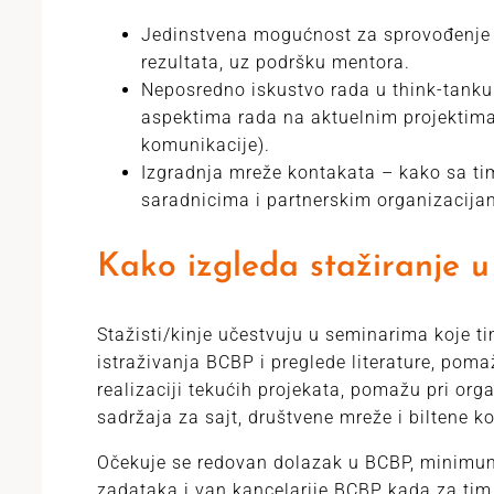
Jedinstvena mogućnost za sprovođenje is
rezultata, uz podršku mentora.
Neposredno iskustvo rada u think-tanku
aspektima rada na aktuelnim projektima (
komunikacije).
Izgradnja mreže kontakata – kako sa ti
saradnicima i partnerskim organizacij
Kako izgleda stažiranje 
Stažisti/kinje učestvuju u seminarima koje t
istraživanja BCBP i preglede literature, poma
realizaciji tekućih projekata, pomažu pri org
sadržaja za sajt, društvene mreže i biltene k
Očekuje se redovan dolazak u BCBP, minimum
zadataka i van kancelarije BCBP kada za tim 