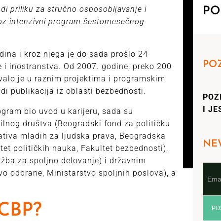
i priliku za stručno osposobljavanje i
PO
oz intenzivni program šestomesečnog
ina i kroz njega je do sada prošlo 24
POZ
je i inostranstva. Od 2007. godine, preko 200
ovalo je u raznim projektima i programskim
di publikacija iz oblasti bezbednosti.
POZ
I JE
ogram bio uvod u karijeru, sada su
ilnog društva (Beogradski fond za političku
ijativa mladih za ljudska prava, Beogradska
NE
et političkih nauka, Fakultet bezbednosti),
ba za spoljno delovanje) i državnim
vo odbrane, Ministarstvo spoljnih poslova), a
BCBP?