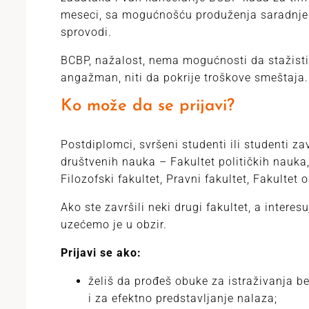
meseci, sa mogućnošću produženja saradnje
sprovodi.
BCBP, nažalost, nema mogućnosti da stažist
angažman, niti da pokrije troškove smeštaja.
Ko može da se prijavi?
Postdiplomci, svršeni studenti ili studenti z
društvenih nauka – Fakultet političkih nauka
Filozofski fakultet, Pravni fakultet, Fakulte
Ako ste završili neki drugi fakultet, a interes
uzećemo je u obzir.
Prijavi se ako:
želiš da prođeš obuke za istraživanja be
i za efektno predstavljanje nalaza;