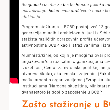
Beogradski centar za bezbednosnu politiku nud
usavršavanje diplomcima društvenih nauka kr
stažiranja.
Program stažiranja u BCBP postoji već 13 god
generacije mladih i ambicioznih ljudi iz Srbi
stažista različitih obrazovnih profila učestv
aktivnostima BCBP, kao i istraživanjima i izra
Alumnisti/kinje, od kojih je mnogima ovaj pr
angažovani/e u različitim organizacijama civ
izuzetnost, Centar za evropske politike, Inic
otvorena škola), akademskoj zajednici (Fakult
međunarodnim organizacijama (Evropska služ
institucijama (Narodna skupština, Ministarst
dvanaestoro je dobilo zaposlenje u BCBP.
Zašto stažiranje u 