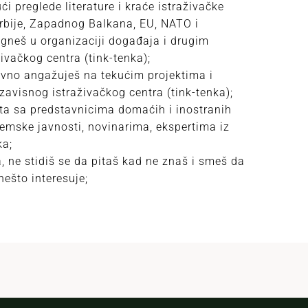
i preglede literature i kraće istraživačke
rbije, Zapadnog Balkana, EU, NATO i
ogneš u organizaciji događaja i drugim
vačkog centra (tink-tenka);
ivno angažuješ na tekućim projektima i
visnog istraživačkog centra (tink-tenka);
ata sa predstavnicima domaćih i inostranih
demske javnosti, novinarima, ekspertima iz
ka;
 ne stidiš se da pitaš kad ne znaš i smeš da
nešto interesuje;