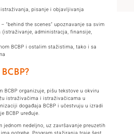
traživanja, pisanje i objavljivanja
 – “behind the scenes” upoznavanje sa svim
istraživanje, administracja, finansije,
mom BCBP i ostalim stažistima, tako i sa
ama
u BCBP?
im BCBP organizuje, pišu tekstove u okviru
žu istraživačima i istraživačicama u
anizaciji događaja BCBP i učestvuju u izradi
oje BCBP uređuje.
 jednom nedeljno, uz završavanje preuzetih
ima potrebe. Program stažiranja traje šest