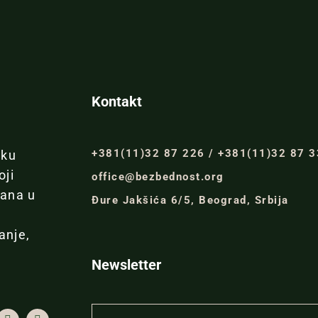
Kontakt
+381(11)32 87 226 / +381(11)32 87 
iku
oji
office@bezbednost.org
đana u
Đure Jakšića 6/5, Beograd, Srbija
anje,
Newsletter