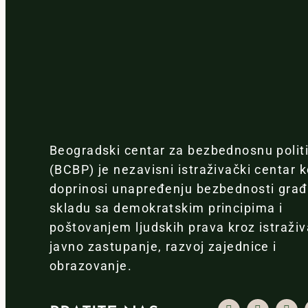
Beogradski centar za bezbednosnu polit
(BCBP) je nezavisni istraživački centar k
doprinosi unapređenju bezbednosti gra
skladu sa demokratskim principima i
poštovanjem ljudskih prava kroz istraživ
javno zastupanje, razvoj zajednice i
obrazovanje.