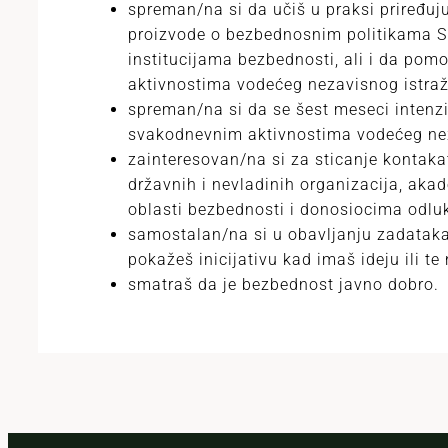
spreman/na si da učiš u praksi priređujuć
proizvode o bezbednosnim politikama S
institucijama bezbednosti, ali i da pom
aktivnostima vodećeg nezavisnog istraži
spreman/na si da se šest meseci intenz
svakodnevnim aktivnostima vodećeg neza
zainteresovan/na si za sticanje kontak
državnih i nevladinih organizacija, aka
oblasti bezbednosti i donosiocima odlu
samostalan/na si u obavljanju zadataka,
pokažeš inicijativu kad imaš ideju ili te 
smatraš da je bezbednost javno dobro.