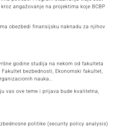
 kroz angažovanje na projektima koje BCBP
ima obezbedi finansijsku naknadu za njihov
avršne godine studija na nekom od fakulteta
, Fakultet bezbednosti, Ekonomski fakultet,
t organizacionih nauka…
uju vas ove teme i prijava bude kvalitetna,
zbednosne politike (security policy analysis)