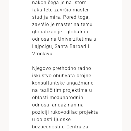
nakon čega je na istom
fakultetu završio master
studija mira. Pored toga,
završio je master na temu
globalizacije i globalnih
odnosa na Univerzitetima u
Lajpcigu, Santa Barbari i
Vroclavu.
Njegovo prethodno radno
iskustvo obuhvata brojne
konsultantske angažmane
na različitim projektima u
oblasti međunarodnih
odnosa, angažman na
poziciji rukovodilac projekta
u oblasti ljudske
bezbednosti u Centru za