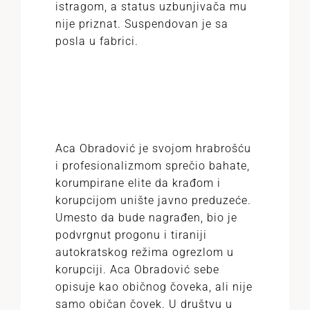
istragom, a status uzbunjivača mu
nije priznat. Suspendovan je sa
posla u fabrici.
Aca Obradović je svojom hrabrošću
i profesionalizmom sprečio bahate,
korumpirane elite da krađom i
korupcijom unište javno preduzeće.
Umesto da bude nagrađen, bio je
podvrgnut progonu i tiraniji
autokratskog režima ogrezlom u
korupciji. Aca Obradović sebe
opisuje kao običnog čoveka, ali nije
samo običan čovek. U društvu u