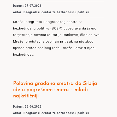
Datum: 07.07.2026.
Autor: Beogradski centar za bezbednosnu politiku
Mreža integriteta Beogradskog centra za
bezbednosnu politiku (BCBP) upozorava da javno
targetiranje novinarke Darije Ranković, članice ove
Mreže, predstavlja ozbiljan pritisak na nju zbog
njenog profesionalnog rada i može ugroziti njenu
bezbednost.
Polovina građana smatra da Srbija
ide u pogrešnom smeru – mladi
najkritičniji
Datum: 25.06.2026.
Autor: Beogradski centar za bezbednosnu politiku