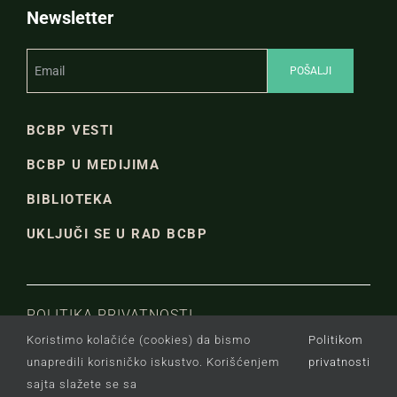
Newsletter
BCBP VESTI
BCBP U MEDIJIMA
BIBLIOTEKA
UKLJUČI SE U RAD BCBP
POLITIKA PRIVATNOSTI
Koristimo kolačiće (cookies) da bismo
Politikom
unapredili korisničko iskustvo. Korišćenjem
privatnosti
Copyright © Beogradski centar za bezbednosnu
sajta slažete se sa