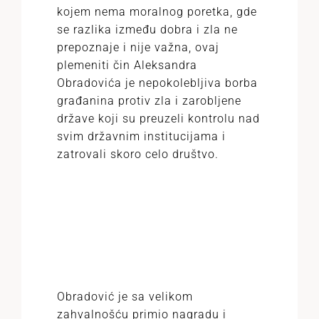
kojem nema moralnog poretka, gde
se razlika između dobra i zla ne
prepoznaje i nije važna, ovaj
plemeniti čin Aleksandra
Obradovića je nepokolebljiva borba
građanina protiv zla i zarobljene
države koji su preuzeli kontrolu nad
svim državnim institucijama i
zatrovali skoro celo društvo.
Obradović je sa velikom
zahvalnošću primio nagradu i