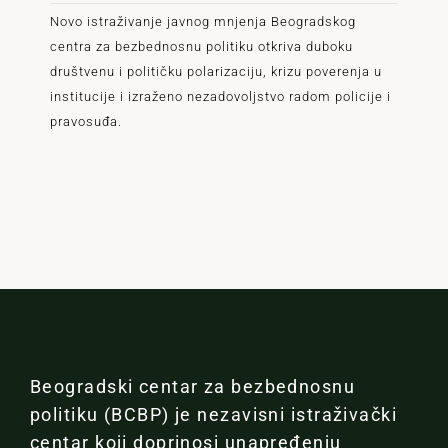
Novo istraživanje javnog mnjenja Beogradskog
centra za bezbednosnu politiku otkriva duboku
društvenu i političku polarizaciju, krizu poverenja u
institucije i izraženo nezadovoljstvo radom policije i
pravosuđa.
Beogradski centar za bezbednosnu
politiku (BCBP) je nezavisni istraživački
centar koji doprinosi unapređenju