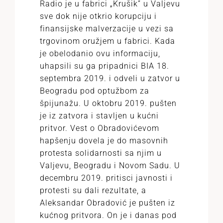
Radio je u fabrici „Krušik” u Valjevu
sve dok nije otkrio korupciju i
finansijske malverzacije u vezi sa
trgovinom oružjem u fabrici. Kada
je obelodanio ovu informaciju,
uhapsili su ga pripadnici BIA 18.
septembra 2019. i odveli u zatvor u
Beogradu pod optužbom za
špijunažu. U oktobru 2019. pušten
je iz zatvora i stavljen u kućni
pritvor. Vest o Obradovićevom
hapšenju dovela je do masovnih
protesta solidarnosti sa njim u
Valjevu, Beogradu i Novom Sadu. U
decembru 2019. pritisci javnosti i
protesti su dali rezultate, a
Aleksandar Obradović je pušten iz
kućnog pritvora. On je i danas pod