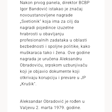
Nakon prvog panela, direktor BCBP
Igor Bandović istakao je značaj
novoustanovljene nagrade
„Svetionik“ koja ima za cilj da
nagradi pojedince izuzetne
hrabrosti u obavljanju
profesionalnih zadataka u oblasti
bezbednosti i spoljne politike, kako
muškaraca tako i žena. Ove godine
nagrada je uručena Aleksandru
Obradoviću, srpskom uzbunjivaču
koji je objavio dokumente koji
otkrivaju korupciju i prevare u JP
„Krušik“.
Aleksandar Obradović je rođen u
Valjevu 2. marta 1979. godine.