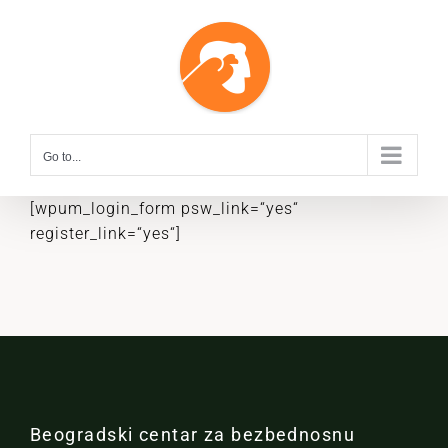
Skip
to
content
Go to...
[wpum_login_form psw_link=“yes“
register_link=“yes“]
Beogradski centar za bezbednosnu