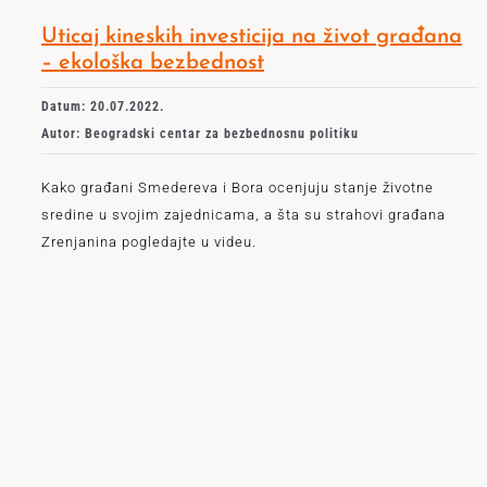
Uticaj kineskih investicija na život građana
– ekološka bezbednost
Datum: 20.07.2022.
Autor: Beogradski centar za bezbednosnu politiku
Kako građani Smedereva i Bora ocenjuju stanje životne
sredine u svojim zajednicama, a šta su strahovi građana
Zrenjanina pogledajte u videu.