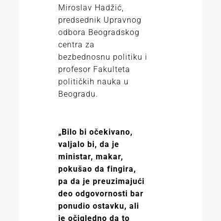
Miroslav Hadžić,
predsednik Upravnog
odbora Beogradskog
centra za
bezbednosnu politiku i
profesor Fakulteta
političkih nauka u
Beogradu.
„Bilo bi očekivano,
valjalo bi, da je
ministar, makar,
pokušao da fingira,
pa da je preuzimajući
deo odgovornosti bar
ponudio ostavku, ali
je očigledno da to