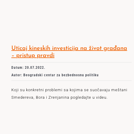
Uticaj kineskih investicija na život građana
– pristup pravdi
Datum: 20.07.2022.
Autor: Beogradski centar za bezbednosnu politiku
Koji su konkretni problemi sa kojima se suočavaju meštani
Smedereva, Bora i Zrenjanina pogledajte u videu.