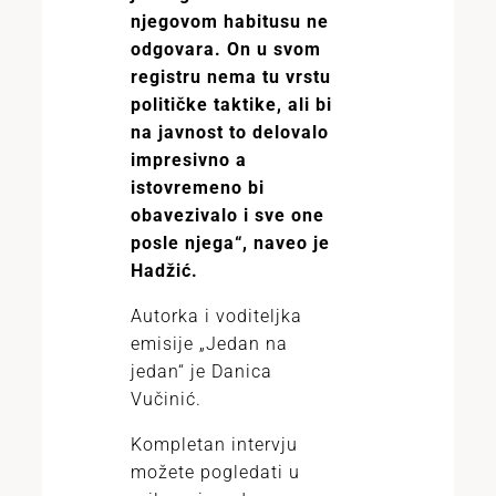
njegovom habitusu ne
odgovara. On u svom
registru nema tu vrstu
političke taktike, ali bi
na javnost to delovalo
impresivno a
istovremeno bi
obavezivalo i sve one
posle njega“, naveo je
Hadžić.
Autorka i voditeljka
emisije „Jedan na
jedan“ je Danica
Vučinić.
Kompletan intervju
možete pogledati u