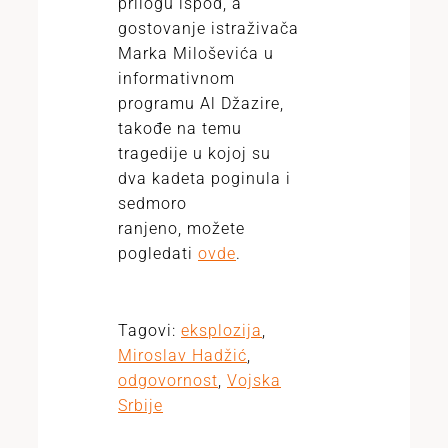
prilogu ispod, a
gostovanje istraživača
Marka Miloševića u
informativnom
programu Al Džazire,
takođe na temu
tragedije u kojoj su
dva kadeta poginula i
sedmoro
ranjeno, možete
pogledati
ovde
.
Tagovi:
eksplozija
,
Miroslav Hadžić
,
odgovornost
,
Vojska
Srbije