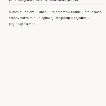
Autor: Beogradski centar za bezbednosnu politiku
U kom su položaju kineski i vijetnamski radnici i šta lokalno
stanovništvo misli o njihovoj integraciji u zajednicu
pogledajte u videu.