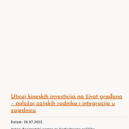
Uticaj kineskih investicija na život građana
– položaj azijskih radnika i integracija u
zajednicu
Datum: 20.07.2022.