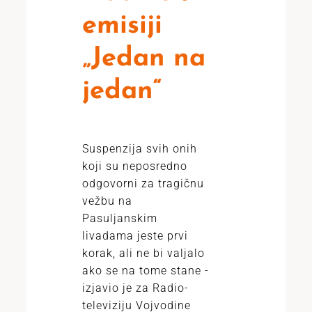
emisiji
„Jedan na
jedan“
Suspenzija svih onih
koji su neposredno
odgovorni za tragičnu
vežbu na
Pasuljanskim
livadama jeste prvi
korak, ali ne bi valjalo
ako se na tome stane -
izjavio je za Radio-
televiziju Vojvodine