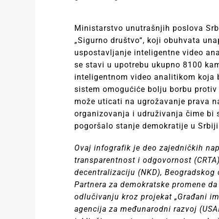
Ministarstvo unutrašnjih poslova Srb
„Sigurno društvo“, koji obuhvata una
uspostavljanje inteligentne video an
se stavi u upotrebu ukupno 8100 kam
inteligentnom video analitikom koja 
sistem omogućiće bolju borbu protiv 
može uticati na ugrožavanje prava na
organizovanja i udruživanja čime bi s
pogoršalo stanje demokratije u Srbiji
Ovaj infografik je deo zajedničkih nap
transparentnost i odgovornost (CRTA)
decentralizaciju (NKD), Beogradskog 
Partnera za demokratske promene da
odlučivanju kroz projekat „Građani i
agencija za međunarodni razvoj (USAID