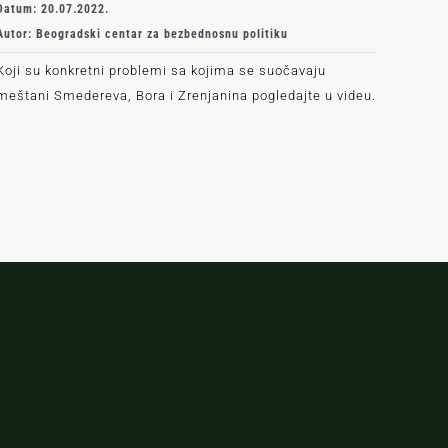
Datum: 20.07.2022.
Autor: Beogradski centar za bezbednosnu politiku
Koji su konkretni problemi sa kojima se suočavaju
meštani Smedereva, Bora i Zrenjanina pogledajte u videu.