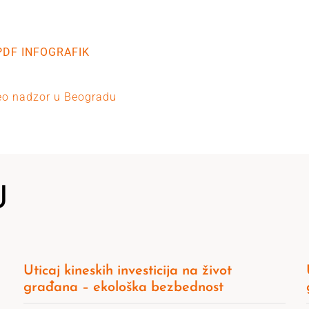
PDF INFOGRAFIK
eo nadzor u Beogradu
J
Uticaj kineskih investicija na život
građana – ekološka bezbednost