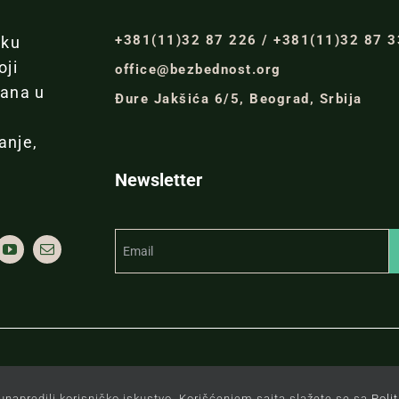
+381(11)32 87 226 / +381(11)32 87 
iku
oji
office@bezbednost.org
đana u
Đure Jakšića 6/5, Beograd, Srbija
anje,
Newsletter
itiku.
unapredili korisničko iskustvo. Korišćenjem sajta slažete se sa
Poli