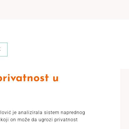
K
privatnost u
ović je analizirala sistem naprednog
koji on može da ugrozi privatnost