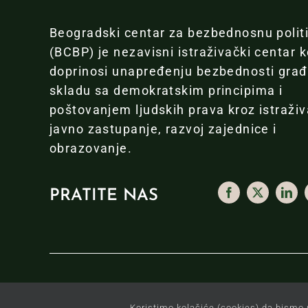
Beogradski centar za bezbednosnu polit
(BCBP) je nezavisni istraživački centar k
doprinosi unapređenju bezbednosti gra
skladu sa demokratskim principima i
poštovanjem ljudskih prava kroz istraživ
javno zastupanje, razvoj zajednice i
obrazovanje.
PRATITE NAS
Copyright © Beogradski centar za bezbednosnu pol
Koristimo kolačiće (cookies) da bismo 