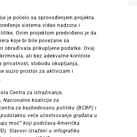
ije je počelo sa sprovođenjem projekta
pređenje sistema video nadzora i
alitike. Ovim projektom predviđeno je da
era koje bi bile povezane sa
bi obrađivala prikupljene podatke. Ovaj
kriminala, ali bez adekvatne kontrole
 privatnost, slobodu okupljanja,
e suzio prostor za aktivizam i
.
ora Centra za istraživanje,
, Nacionalne koalicije za
centra za bezbednosnu politiku (BCBP) i
 podstaknu veće učestvovanje građana u
maju moć” koji podržava Američka
). Stavovi izraženi u infografiku