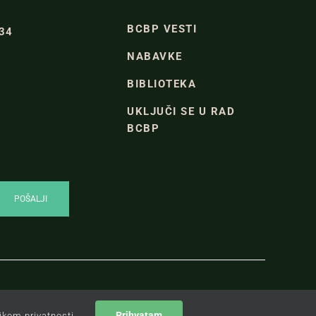
BCBP VESTI
334
NABAVKE
BIBLIOTEKA
UKLJUČI SE U RAD
BCBP
POLITIKA PRIVATNOSTI
Prihvatam
tikom privatnosti