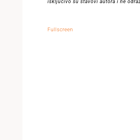
isključivo su stavovi autora i ne odr
Fullscreen
Skip
to
PDF
content