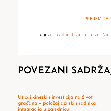
PREUZMITE 
Tagovi:
privatnost
,
video nadzor
,
Vid
POVEZANI SADRŽA
Uticaj kineskih investicija na život
građana – položaj azijskih radnika i
integracija u zajednicu