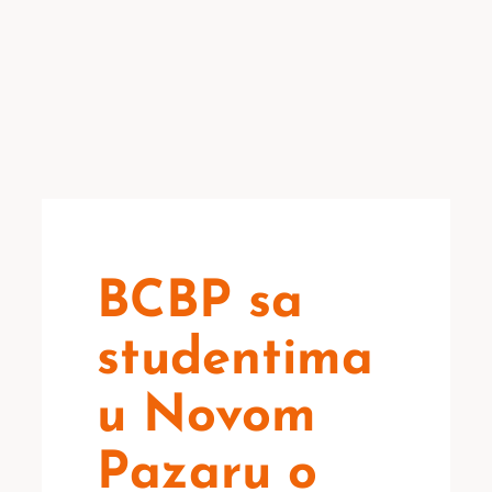
BCBP sa
studentima
u Novom
Pazaru o