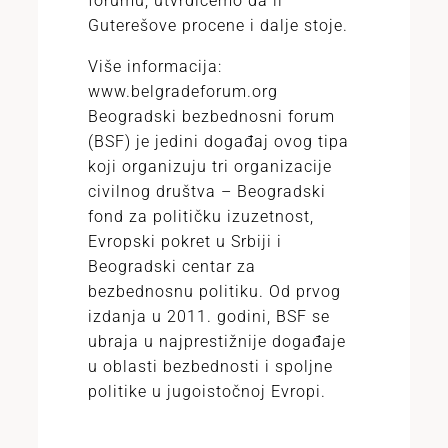
forumu, utvrdićemo da li
Guterešove procene i dalje stoje.
Više informacija:
www.belgradeforum.org
Beogradski bezbednosni forum
(BSF) je jedini događaj ovog tipa
koji organizuju tri organizacije
civilnog društva – Beogradski
fond za političku izuzetnost,
Evropski pokret u Srbiji i
Beogradski centar za
bezbednosnu politiku. Od prvog
izdanja u 2011. godini, BSF se
ubraja u najprestižnije događaje
u oblasti bezbednosti i spoljne
politike u jugoistočnoj Evropi.