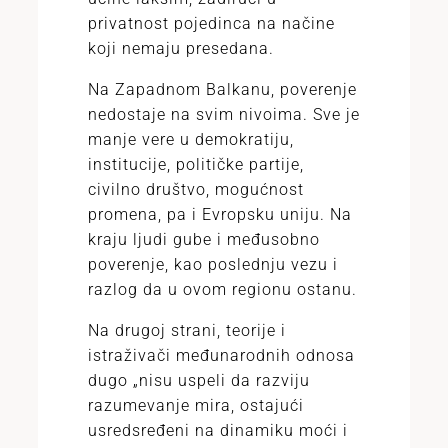
privatnost pojedinca na načine
koji nemaju presedana.
Na Zapadnom Balkanu, poverenje
nedostaje na svim nivoima. Sve je
manje vere u demokratiju,
institucije, političke partije,
civilno društvo, mogućnost
promena, pa i Evropsku uniju. Na
kraju ljudi gube i međusobno
poverenje, kao poslednju vezu i
razlog da u ovom regionu ostanu.
Na drugoj strani, teorije i
istraživači međunarodnih odnosa
dugo „nisu uspeli da razviju
razumevanje mira, ostajući
usredsređeni na dinamiku moći i