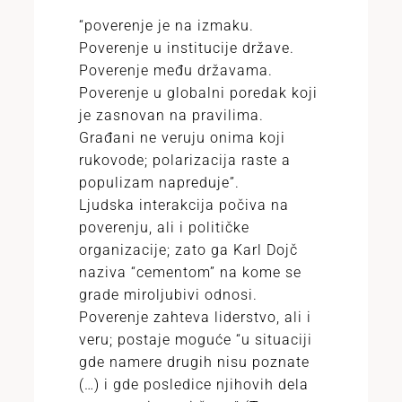
“poverenje je na izmaku.
Poverenje u institucije države.
Poverenje među državama.
Poverenje u globalni poredak koji
je zasnovan na pravilima.
Građani ne veruju onima koji
rukovode; polarizacija raste a
populizam napreduje”.
Ljudska interakcija počiva na
poverenju, ali i političke
organizacije; zato ga Karl Dojč
naziva “cementom” na kome se
grade miroljubivi odnosi.
Poverenje zahteva liderstvo, ali i
veru; postaje moguće “u situaciji
gde namere drugih nisu poznate
(…) i gde posledice njihovih dela