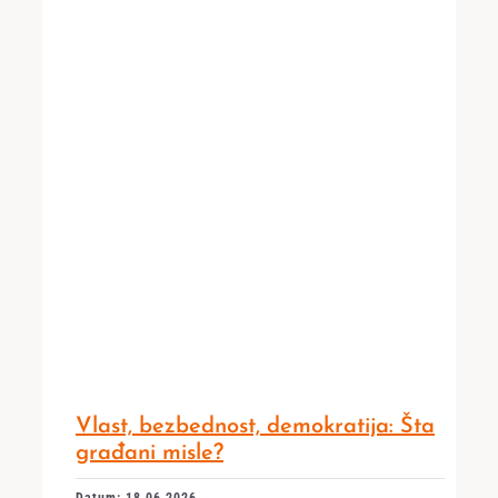
Vlast, bezbednost, demokratija: Šta
građani misle?