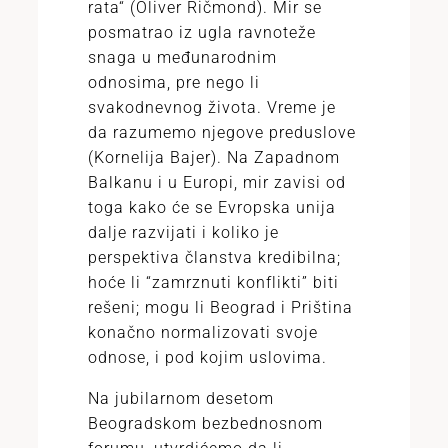
rata“ (Oliver Ričmond). Mir se
posmatrao iz ugla ravnoteže
snaga u međunarodnim
odnosima, pre nego li
svakodnevnog života. Vreme je
da razumemo njegove preduslove
(Kornelija Bajer). Na Zapadnom
Balkanu i u Europi, mir zavisi od
toga kako će se Evropska unija
dalje razvijati i koliko je
perspektiva članstva kredibilna;
hoće li “zamrznuti konflikti” biti
rešeni; mogu li Beograd i Priština
konačno normalizovati svoje
odnose, i pod kojim uslovima.
Na jubilarnom desetom
Beogradskom bezbednosnom