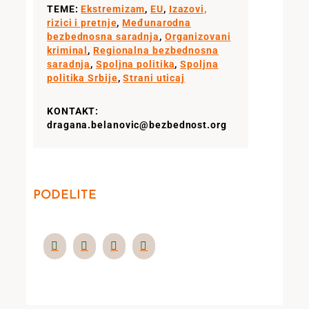
TEME:
Ekstremizam
,
EU
,
Izazovi,
rizici i pretnje
,
Međunarodna
bezbednosna saradnja
,
Organizovani
kriminal
,
Regionalna bezbednosna
saradnja
,
Spoljna politika
,
Spoljna
politika Srbije
,
Strani uticaj
KONTAKT:
dragana.belanovic@bezbednost.org
PODELITE