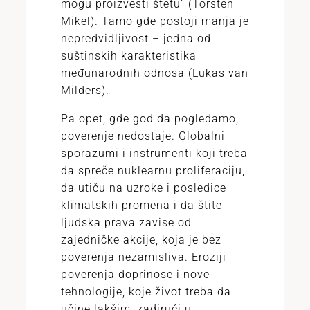
mogu proizvesti štetu” (Torsten
Mikel). Tamo gde postoji manja je
nepredvidljivost – jedna od
suštinskih karakteristika
međunarodnih odnosa (Lukas van
Milders).
Pa opet, gde god da pogledamo,
poverenje nedostaje. Globalni
sporazumi i instrumenti koji treba
da spreče nuklearnu proliferaciju,
da utiču na uzroke i posledice
klimatskih promena i da štite
ljudska prava zavise od
zajedničke akcije, koja je bez
poverenja nezamisliva. Eroziji
poverenja doprinose i nove
tehnologije, koje život treba da
učine lakšim, zadirući u