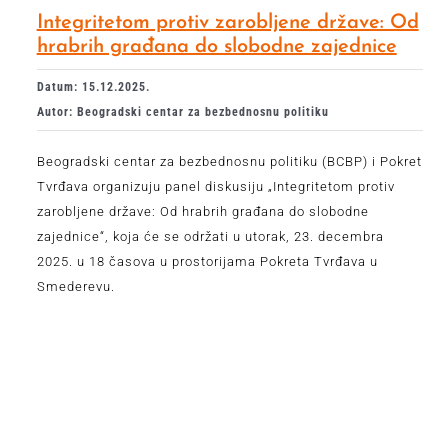
Integritetom protiv zarobljene države: Od
hrabrih građana do slobodne zajednice
Datum: 15.12.2025.
Autor: Beogradski centar za bezbednosnu politiku
Beogradski centar za bezbednosnu politiku (BCBP) i Pokret
Tvrđava organizuju panel diskusiju „Integritetom protiv
zarobljene države: Od hrabrih građana do slobodne
zajednice“, koja će se održati u utorak, 23. decembra
2025. u 18 časova u prostorijama Pokreta Tvrđava u
Smederevu.