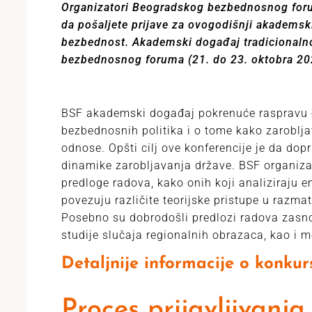
Organizatori Beogradskog bezbednosnog foru
da pošaljete prijave za ovogodišnji akademsk
bezbednost. Akademski događaj tradicionaln
bezbednosnog foruma (21. do 23. oktobra 20
BSF akademski događaj pokrenuće raspravu o
bezbednosnih politika i o tome kako zaroblj
odnose. Opšti cilj ove konferencije je da dop
dinamike zarobljavanja države. BSF organiza
predloge radova, kako onih koji analiziraju em
povezuju različite teorijske pristupe u razma
Posebno su dobrodošli predlozi radova zasno
studije slučaja regionalnih obrazaca, kao i 
Detaljnije informacije o konku
Proces prijavljivanja