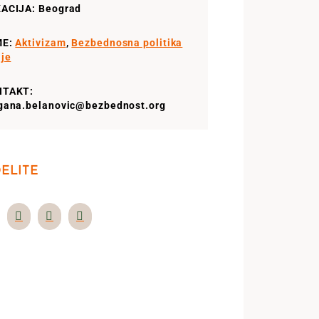
ACIJA: Beograd
ME:
Aktivizam
,
Bezbednosna politika
ije
NTAKT:
gana.belanovic@bezbednost.org
ELITE