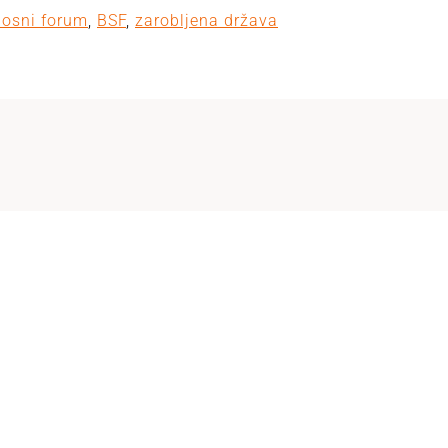
osni forum
,
BSF
,
zarobljena država