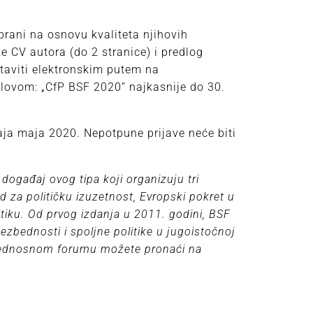
rani na osnovu kvaliteta njihovih
e CV autora (do 2 stranice) i predlog
staviti elektronskim putem na
slovom: „CfP BSF 2020” najkasnije do 30.
raja maja 2020. Nepotpune prijave neće biti
događaj ovog tipa koji organizuju tri
d za političku izuzetnost, Evropski pokret u
itiku. Od prvog izdanja u 2011. godini, BSF
ezbednosti i spoljne politike u jugoistočnoj
bednosnom forumu možete pronaći na