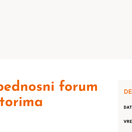
bednosni forum
DE
utorima
DAT
VRE