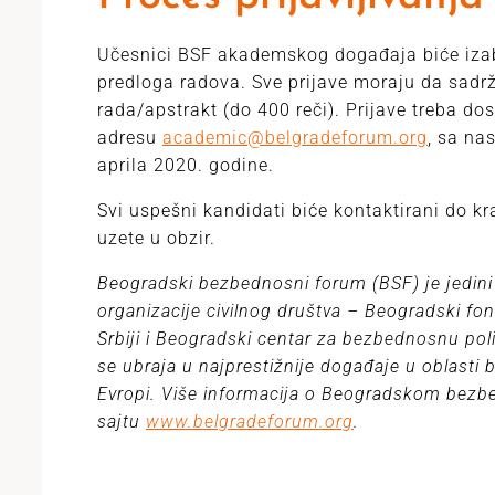
Učesnici BSF akademskog događaja biće izab
predloga radova. Sve prijave moraju da sadrž
rada/apstrakt (do 400 reči). Prijave treba do
adresu
academic@belgradeforum.org
, sa na
aprila 2020. godine.
Svi uspešni kandidati biće kontaktirani do k
uzete u obzir.
Beogradski bezbednosni forum (BSF) je jedini 
organizacije civilnog društva – Beogradski fon
Srbiji i Beogradski centar za bezbednosnu pol
se ubraja u najprestižnije događaje u oblasti b
Evropi. Više informacija o Beogradskom bez
sajtu
www.belgradeforum.org
.