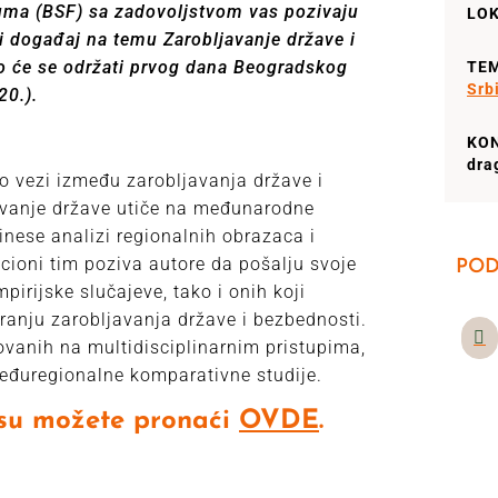
ma (BSF) sa zadovoljstvom vas pozivaju
LOK
i događaj na temu Zarobljavanje države i
o će se održati prvog dana Beogradskog
TE
Srb
20.).
KO
dra
 vezi između zarobljavanja države i
avanje države utiče na međunarodne
rinese analizi regionalnih obrazaca i
cioni tim poziva autore da pošalju svoje
POD
pirijske slučajeve, tako i onih koji
tranju zarobljavanja države i bezbednosti.
vanih na multidisciplinarnim pristupima,
međuregionalne komparativne studije.
rsu možete pronaći
OVDE
.