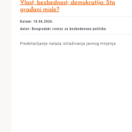
Vlast, bezbednost, demokratija: Šta
građani misle?
Datum: 18.06.2026.
Autor: Beogradski centar za bezbednosnu politiku
Predstavljanje nalaza istraživanja javnog mnjenja