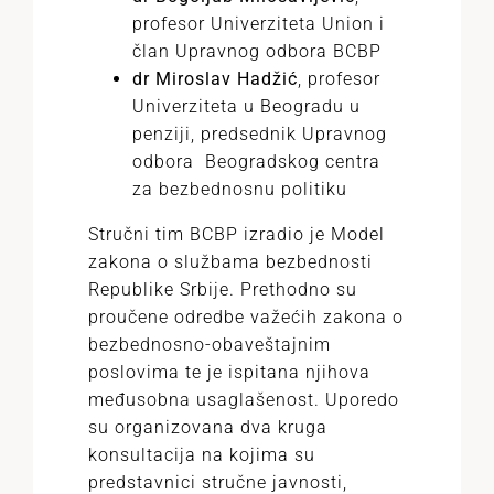
profesor Univerziteta Union i
član Upravnog odbora BCBP
dr Miroslav Hadžić
, profesor
Univerziteta u Beogradu u
penziji, predsednik Upravnog
odbora Beogradskog centra
za bezbednosnu politiku
Stručni tim BCBP izradio je Model
zakona o službama bezbednosti
Republike Srbije. Prethodno su
proučene odredbe važećih zakona o
bezbednosno-obaveštajnim
poslovima te je ispitana njihova
međusobna usaglašenost. Uporedo
su organizovana dva kruga
konsultacija na kojima su
predstavnici stručne javnosti,