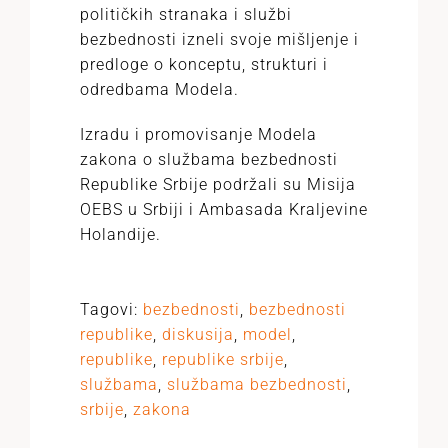
političkih stranaka i službi
bezbednosti izneli svoje mišljenje i
predloge o konceptu, strukturi i
odredbama Modela.
Izradu i promovisanje Modela
zakona o službama bezbednosti
Republike Srbije podržali su Misija
OEBS u Srbiji i Ambasada Kraljevine
Holandije.
Tagovi:
bezbednosti
,
bezbednosti
republike
,
diskusija
,
model
,
republike
,
republike srbije
,
službama
,
službama bezbednosti
,
srbije
,
zakona