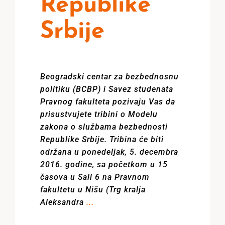
Republike
Srbije
Beogradski centar za bezbednosnu
politiku (BCBP) i Savez studenata
Pravnog fakulteta pozivaju Vas da
prisustvujete tribini o Modelu
zakona o službama bezbednosti
Republike Srbije. Tribina će biti
održana u ponedeljak, 5. decembra
2016. godine, sa početkom u 15
časova u Sali 6 na Pravnom
fakultetu u Nišu (Trg kralja
Aleksandra
...