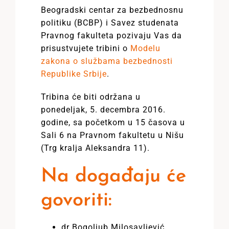
Beogradski centar za bezbednosnu
politiku (BCBP) i Savez studenata
Pravnog fakulteta pozivaju Vas da
prisustvujete tribini o
Modelu
zakona o službama bezbednosti
Republike Srbije
.
Tribina će biti održana u
ponedeljak, 5. decembra 2016.
godine, sa početkom u 15 časova u
Sali 6 na Pravnom fakultetu u Nišu
(Trg kralja Aleksandra 11).
Na događaju će
govoriti:
dr Bogoljub Milosavljević
,