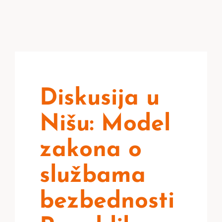
Diskusija u
Nišu: Model
zakona o
službama
bezbednosti