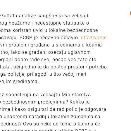
ezultata analize saopštenja sa vebsajt
bog neažurne i nedostupne statistike o
veoma koristan uvid u lokalne bezbednosne
uočavaju. BCBP je nedavno objavio
istraživanje
avni problemi građana u sredinama u kojima
atno, iako se građani osećaju uglavnom
organi dobro rade svoj posao već zato što
tata, očigledno je da postoji prostor i potreba
ga policije, prilagodi u što većoj meri
vojim sredinama.
oz saopštenja na vebsajtu Ministarstva
 o bezbednosnim problemima? Koliko je
ima i kako osigurati da rad policije odgovara
unaprediti saradnju lokalnih zajednica sa
ezbednost? Ovo su neke od tema o kojima će