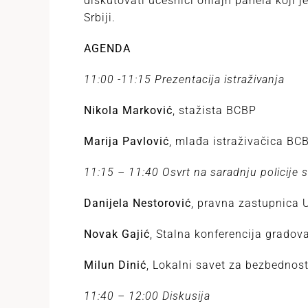
diskutovati učesnici onlajn panela koji 
Srbiji.
AGENDA
11:00 -11:15 Prezentacija istraživanja
Nikola Marković
, stažista BCBP
Marija Pavlović
, mlađa istraživačica BC
11:15 – 11:40 Osvrt na saradnju policije 
Danijela Nestorović
, pravna zastupnica 
Novak Gajić
, Stalna konferencija gradova
Milun Dinić
, Lokalni savet za bezbednos
11:40 – 12:00 Diskusija