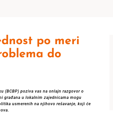
dnost po meri
roblema do
ku (BCBP) poziva vas na onlajn razgovor o
mi građana u lokalnim zajednicama mogu
politika usmerenih na njihovo rešavanje, koji će
sova.