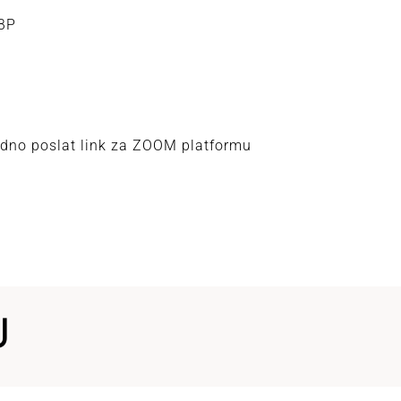
CBP
adno poslat link za ZOOM platformu
J