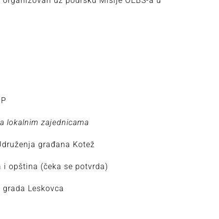
je organizovan uz podršku Misije OEBS-a u
BP
sa lokalnim zajednicama
Udruženja građana Kotež
 i opština (čeka se potvrda)
t grada Leskovca