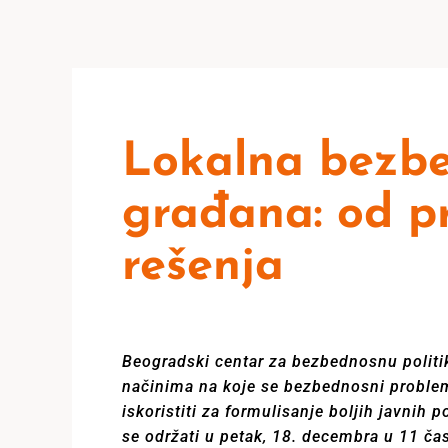
Lokalna bezbe
građana: od p
rešenja
Beogradski centar za bezbednosnu politi
načinima na koje se bezbednosni proble
iskoristiti za formulisanje boljih javnih 
se održati u petak, 18. decembra u 11 ča