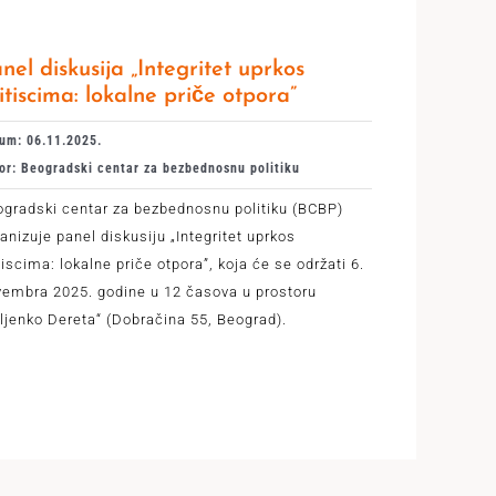
nel diskusija „Integritet uprkos
itiscima: lokalne priče otpora”
um: 06.11.2025.
or: Beogradski centar za bezbednosnu politiku
ogradski centar za bezbednosnu politiku (BCBP)
anizuje panel diskusiju „Integritet uprkos
tiscima: lokalne priče otpora”, koja će se održati 6.
vembra 2025. godine u 12 časova u prostoru
ljenko Dereta“ (Dobračina 55, Beograd).