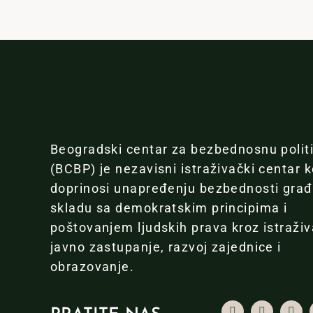
Beogradski centar za bezbednosnu polit
(BCBP) je nezavisni istraživački centar k
doprinosi unapređenju bezbednosti gra
skladu sa demokratskim principima i
poštovanjem ljudskih prava kroz istraživ
javno zastupanje, razvoj zajednice i
obrazovanje.