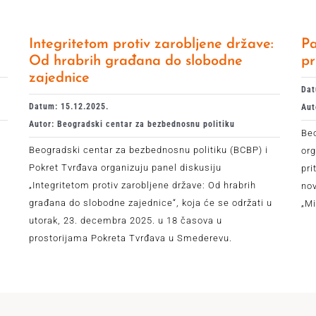
Integritetom protiv zarobljene države:
Pa
Od hrabrih građana do slobodne
pr
zajednice
Dat
Datum: 15.12.2025.
Aut
Autor: Beogradski centar za bezbednosnu politiku
Be
Beogradski centar za bezbednosnu politiku (BCBP) i
org
Pokret Tvrđava organizuju panel diskusiju
pri
„Integritetom protiv zarobljene države: Od hrabrih
no
građana do slobodne zajednice“, koja će se održati u
„Mi
utorak, 23. decembra 2025. u 18 časova u
prostorijama Pokreta Tvrđava u Smederevu.