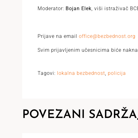
Moderator:
Bojan Elek
, viši istraživač B
Prijave na email
office@bezbednost.org
Svim prijavljenim učesnicima biće nakn
Tagovi:
lokalna bezbednost
,
policija
POVEZANI SADRŽA