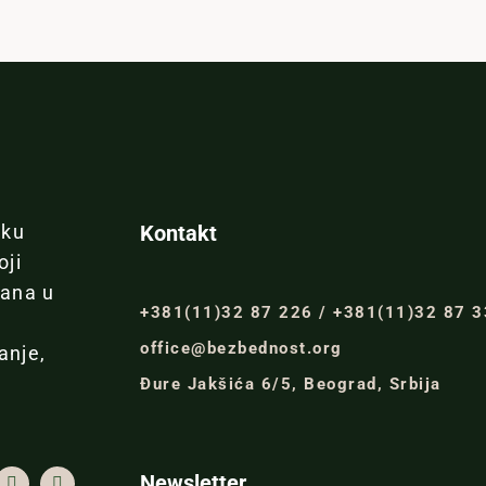
iku
Kontakt
oji
đana u
+381(11)32 87 226 / +381(11)32 87 
office@bezbednost.org
anje,
Đure Jakšića 6/5, Beograd, Srbija
Newsletter