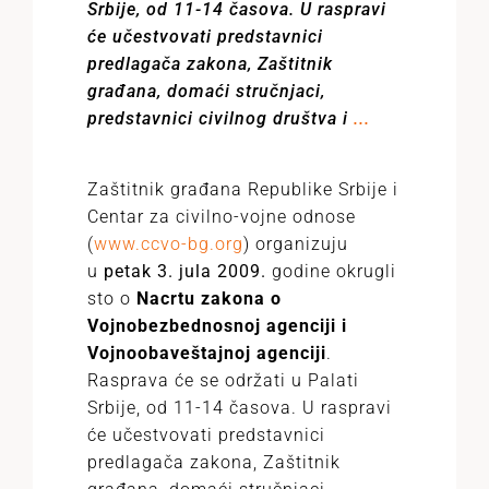
Srbije, od 11-14 časova. U raspravi
će učestvovati predstavnici
predlagača zakona, Zaštitnik
građana, domaći stručnjaci,
predstavnici civilnog društva i
...
Zaštitnik građana Republike Srbije i
Centar za civilno-vojne odnose
(
www.ccvo-bg.org
) organizuju
u
petak 3. jula 2009.
godine okrugli
sto o
Nacrtu zakona o
Vojnobezbednosnoj agenciji i
Vojnoobaveštajnoj agenciji
.
Rasprava će se održati u Palati
Srbije, od 11-14 časova. U raspravi
će učestvovati predstavnici
predlagača zakona, Zaštitnik