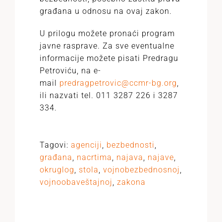
građana u odnosu na ovaj zakon.
U prilogu možete pronaći program
javne rasprave. Za sve eventualne
informacije možete pisati Predragu
Petroviću, na e-
mail
predragpetrovic@ccmr-bg.org
,
ili nazvati tel. 011 3287 226 i 3287
334.
Tagovi:
agenciji
,
bezbednosti
,
građana
,
nacrtima
,
najava
,
najave
,
okruglog
,
stola
,
vojnobezbednosnoj
,
vojnoobaveštajnoj
,
zakona