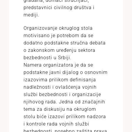
građana, domaći stručnjaci,
predstavnici civilnog društva i
mediji.
Organizovanje okruglog stola
motivisano je potrebom da se
dodatno podstakne stručna debata
o zakonskom uređenju sektora
bezbednosti u Srbiji.
Namera organizatora je da se
podstakne javni dijalog o osnovnim
izazovima prilikom definisanja
nadležnosti i ovlašćenja vojnih
službi bezbednosti i organizacije
njihovog rada. Jedna od značajnih
tema za diskusiju na okruglom
stolu biće izazovi prilikom nadzora
i kontrole rada vojnih službi
bezbednosti, posebno zaštita prava