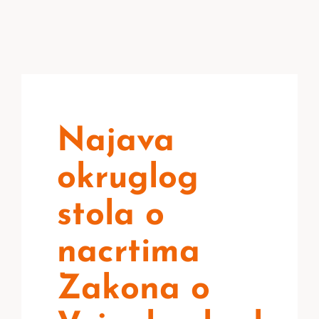
Najava
okruglog
stola o
nacrtima
Zakona o