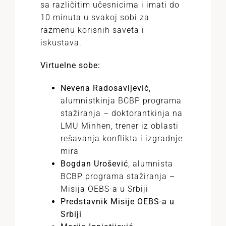
sa različitim učesnicima i imati do
10 minuta u svakoj sobi za
razmenu korisnih saveta i
iskustava.
Virtuelne sobe:
Nevena Radosavljević
,
alumnistkinja BCBP programa
stažiranja – doktorantkinja na
LMU Minhen, trener iz oblasti
rešavanja konflikta i izgradnje
mira
Bogdan Urošević
, alumnista
BCBP programa stažiranja –
Misija OEBS-a u Srbiji
Predstavnik Misije OEBS-a u
Srbiji