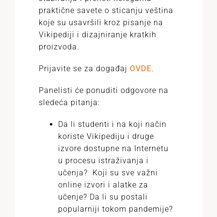
praktične savete o sticanju veština
koje su usavršili kroz pisanje na
Vikipediji i dizajniranje kratkih
proizvoda.
Prijavite se za događaj
OVDE
.
Panelisti će ponuditi odgovore na
sledeća pitanja:
Da li studenti i na koji način
koriste Vikipediju i druge
izvore dostupne na Internetu
u procesu istraživanja i
učenja? Koji su sve važni
online izvori i alatke za
učenje? Da li su postali
popularniji tokom pandemije?