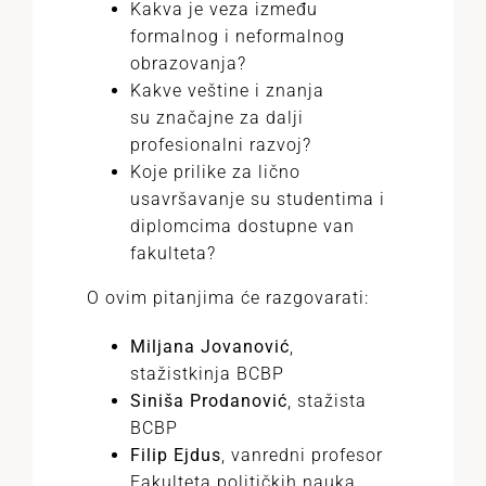
Kakva je veza između
formalnog i neformalnog
obrazovanja?
Kakve veštine i znanja
su značajne za dalji
profesionalni razvoj?
Koje prilike za lično
usavršavanje su studentima i
diplomcima dostupne van
fakulteta?
O ovim pitanjima će razgovarati:
Miljana Jovanović
,
stažistkinja BCBP
Siniša Prodanović
, stažista
BCBP
Filip Ejdus
, vanredni profesor
Fakulteta političkih nauka