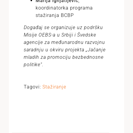
Marija Ignjatijević
,
koordinatorka programa
stažiranja BCBP
Događaj se organizuje uz podršku
Misije OEBS-a u Srbiji i Švedske
agencije za međunarodnu razvojnu
saradnju u okviru projekta „Jačanje
mladih za promociju bezbednosne
politike”.
Tagovi:
Stažiranje