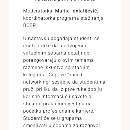
Moderatorka:
Marija Ignjatijević
,
koordinatorka programa stažiranja
BCBP
U nastavku događaja studenti će
imati prilike da u odvojenim
virtuelnim sobama detaljnije
porazgovaraju o ovim temama i
razmene iskustva sa starijim
kolegama. Cilj ove “speed
networking” sesije je da studentima
pruži priliku da iz prve ruke dobiju
korisne informacije i savete o
sticanju praktičnih veština na
početku profesionalne karijere.
Studenti će se u grupama
smenjivati u sobama za razgovor