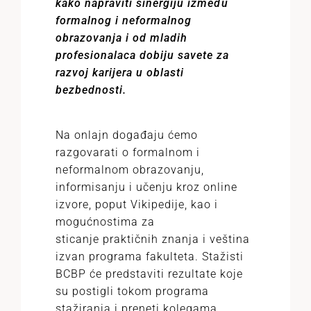
kako napraviti sinergiju između
formalnog i neformalnog
obrazovanja i od mladih
profesionalaca dobiju savete za
razvoj karijera u oblasti
bezbednosti.
Na onlajn događaju ćemo
razgovarati o formalnom i
neformalnom obrazovanju,
informisanju i učenju kroz online
izvore, poput Vikipedije, kao i
mogućnostima za
sticanje praktičnih znanja i veština
izvan programa fakulteta. Stažisti
BCBP će predstaviti rezultate koje
su postigli tokom programa
stažiranja i preneti kolegama