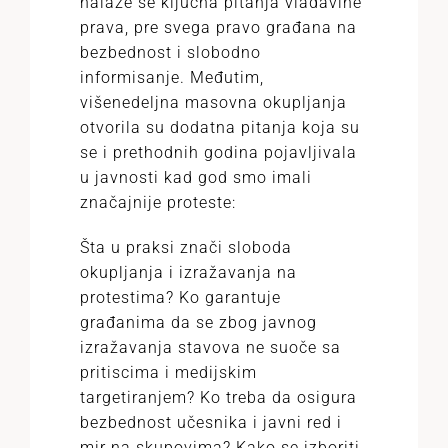
nalaze se ključna pitanja vladavine
prava, pre svega pravo građana na
bezbednost i slobodno
informisanje. Međutim,
višenedeljna masovna okupljanja
otvorila su dodatna pitanja koja su
se i prethodnih godina pojavljivala
u javnosti kad god smo imali
značajnije proteste:
Šta u praksi znači sloboda
okupljanja i izražavanja na
protestima? Ko garantuje
građanima da se zbog javnog
izražavanja stavova ne suoče sa
pritiscima i medijskim
targetiranjem? Ko treba da osigura
bezbednost učesnika i javni red i
mir na skupovima? Kako se izboriti