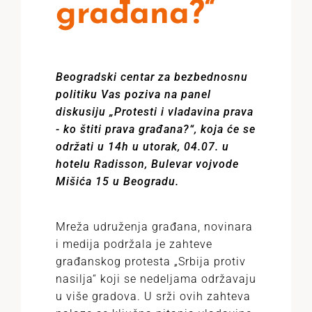
građana?“
Beogradski centar za bezbednosnu
politiku Vas poziva na panel
diskusiju „Protesti i vladavina prava
- ko štiti prava građana?“, koja će se
održati u 14h u utorak, 04.07. u
hotelu Radisson, Bulevar vojvode
Mišića 15 u Beogradu.
Mreža udruženja građana, novinara
i medija podržala je zahteve
građanskog protesta „Srbija protiv
nasilja“ koji se nedeljama održavaju
u više gradova. U srži ovih zahteva