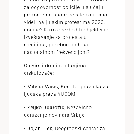
za odgovornost policije u slučaju
prekomerne upotrebe sile koju smo
videli na julskim protestima 2020.
godine? Kako obezbediti objektivno
izveštavanje sa protesta u
medijima, posebno onih sa
nacionalnom frekvencijom?
O ovim i drugim pitanjima
diskutovaće:
•
Milena Vasić
, Komitet pravnika za
ljudska prava YUCOM
•
Željko Bodrožić
, Nezavisno
udruženje novinara Srbije
•
Bojan Elek
, Beogradski centar za