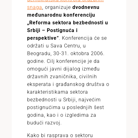
snaga
, organizuje
dvodnevnu
međunarodnu konferenciju
„Reforma sektora bezbednosti u
Srbiji – Postignuća i
perspektive“
. Konferencija će se
održati u Sava Centru, u
Beogradu, 30-31. oktobra 2006.
godine. Cilj konferencije je da
omogući javni dijalog između
državnih zvaničnika, civilnih
eksperata i građanskog društva o
karakteristikama sektora
bezbednosti u Srbiji, najvećim
postignućima u poslednjih šest
godina, kao i o izgledima za
budući razvoj.
Kako bi rasprava o sektoru