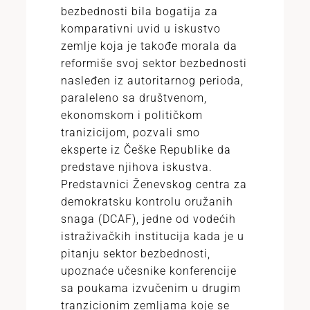
bezbednosti bila bogatija za
komparativni uvid u iskustvo
zemlje koja je takođe morala da
reformiše svoj sektor bezbednosti
nasleđen iz autoritarnog perioda,
paraleleno sa društvenom,
ekonomskom i političkom
tranizicijom, pozvali smo
eksperte iz Češke Republike da
predstave njihova iskustva.
Predstavnici Ženevskog centra za
demokratsku kontrolu oružanih
snaga (DCAF), jedne od vodećih
istraživačkih institucija kada je u
pitanju sektor bezbednosti,
upoznaće učesnike konferencije
sa poukama izvučenim u drugim
tranzicionim zemljama koje se