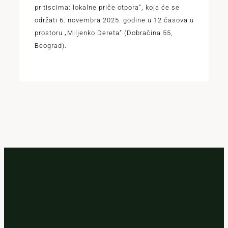
pritiscima: lokalne priče otpora”, koja će se
održati 6. novembra 2025. godine u 12 časova u
prostoru „Miljenko Dereta“ (Dobračina 55,
Beograd).