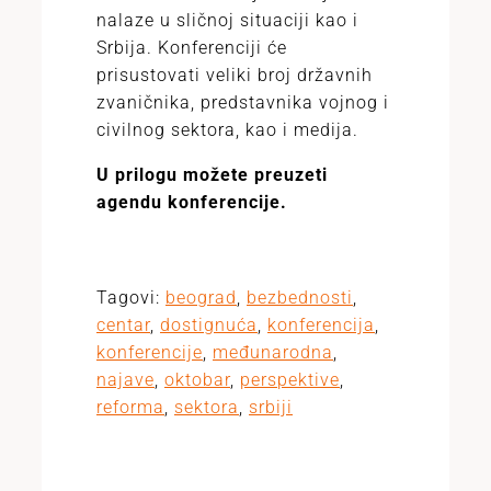
nalaze u sličnoj situaciji kao i
Srbija. Konferenciji će
prisustovati veliki broj državnih
zvaničnika, predstavnika vojnog i
civilnog sektora, kao i medija.
U prilogu možete preuzeti
agendu konferencije.
Tagovi:
beograd
,
bezbednosti
,
centar
,
dostignuća
,
konferencija
,
konferencije
,
međunarodna
,
najave
,
oktobar
,
perspektive
,
reforma
,
sektora
,
srbiji