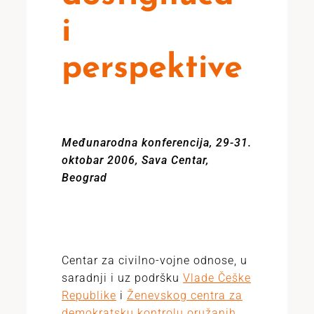
i
perspektive
Međunarodna konferencija, 29-31.
oktobar 2006, Sava Centar,
Beograd
Centar za civilno-vojne odnose, u
saradnji i uz podršku
Vlade Češke
Republike
i
Ženevskog centra za
demokratsku kontrolu oružanih