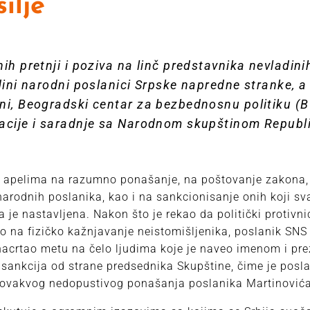
ilje
ih pretnji i poziva na linč predstavnika nevladini
dini narodni poslanici Srpske napredne stranke, a 
ni, Beogradski centar za bezbednosnu politiku (
acije i saradnje sa Narodnom skupštinom Republi
 apelima na razumno ponašanje, na poštovanje zakona,
arodnih poslanika, kao i na sankcionisanje onih koji sv
 je nastavljena. Nakon što je rekao da politički protivni
o na fizičko kažnjavanje neistomišljenika, poslanik SNS
 nacrtao metu na čelo ljudima koje je naveo imenom i pre
 sankcija od strane predsednika Skupštine, čime je pos
 ovakvog nedopustivog ponašanja poslanika Martinovića