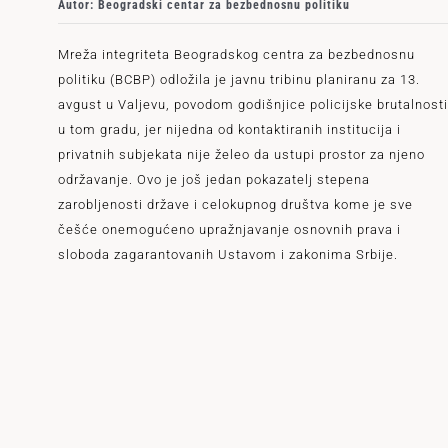
Autor: Beogradski centar za bezbednosnu politiku
Mreža integriteta Beogradskog centra za bezbednosnu
politiku (BCBP) odložila je javnu tribinu planiranu za 13.
avgust u Valjevu, povodom godišnjice policijske brutalnosti
u tom gradu, jer nijedna od kontaktiranih institucija i
privatnih subjekata nije želeo da ustupi prostor za njeno
održavanje. Ovo je još jedan pokazatelj stepena
zarobljenosti države i celokupnog društva kome je sve
češće onemogućeno upražnjavanje osnovnih prava i
sloboda zagarantovanih Ustavom i zakonima Srbije.