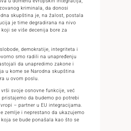
va u domenu evropskih integracija,
izovanog kriminala, da donosi
odna skupština je, na žalost, postala
cija je time degradirana na nivo
 koji se više decenija bore za
obode, demokratije, integriteta i
govorno smo radili na unapređenju
astojali da unapredimo zakone i
nja u kome se Narodna skupština
era u ovom poslu.
 vrši svoje osnovne funkcije, već
Ne pristajemo da budemo po potrebi
Evropi – partner u EU integracijama.
ne zemlje i neprestano da ukazujemo
e koja se bude ponašala kao što se