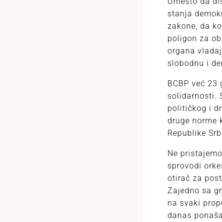
Umesto da dis
stanja demokr
zakone, da kon
poligon za ob
organa vladaju
slobodnu i de
BCBP već 23 g
solidarnosti.
političkog i 
druge norme k
Republike Srb
Ne pristajemo
sprovodi orke
otirač za post
Zajedno sa gr
na svaki prop
danas ponaša 