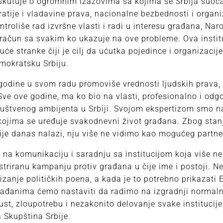
kutuje o ogromnim izazovima sa kojima se Srbija suoča
atije i vladavine prava, nacionalne bezbednosti i organ
troliše rad izvršne vlasti i radi u interesu građana, Nar
račun sa svakim ko ukazuje na ove probleme. Ova institu
će stranke čiji je cilj da ućutka pojedince i organizacije
mokratsku Srbiju.
odine u svom radu promoviše vrednosti ljudskih prava, sl
 Sve ove godine, ma ko bio na vlasti, profesionalno i od
društvenog ambijenta u Srbiji. Svojom ekspertizom smo n
ojima se uređuje svakodnevni život građana. Zbog sta
ije danas nalazi, nju više ne vidimo kao mogućeg partn
 na komunikaciju i saradnju sa institucijom koja više ne
striranu kampanju protiv građana u čije ime i postoji. 
izanje političkih poena, a kada je to potrebno prikazati 
ađanima ćemo nastaviti da radimo na izgradnji normal
ust, zloupotrebu i nezakonito delovanje svake institucij
Skupština Srbije.