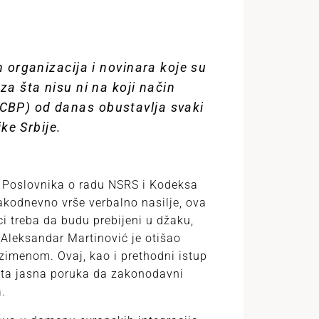
h organizacija i novinara koje su
za šta nisu ni na koji način
BCBP) od danas obustavlja svaki
ke Srbije.
 Poslovnika o radu NSRS i Kodeksa
akodnevno vrše verbalno nasilje, ova
ci treba da budu prebijeni u džaku,
 Aleksandar Martinović je otišao
zimenom. Ovaj, kao i prethodni istup
lata jasna poruka da zakonodavni
.