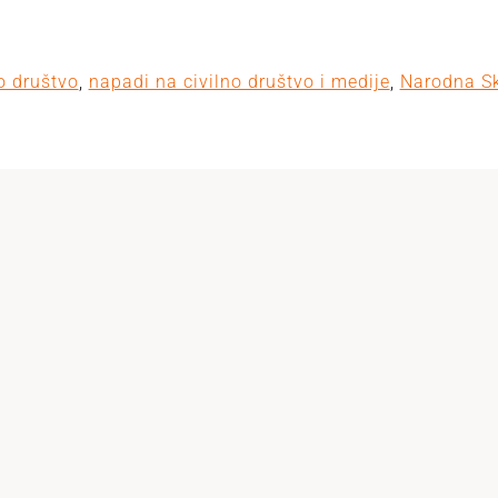
o društvo
,
napadi na civilno društvo i medije
,
Narodna S