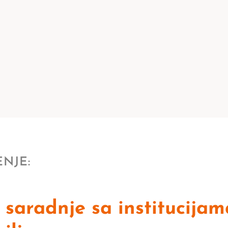
NJE:
saradnje sa institucijam