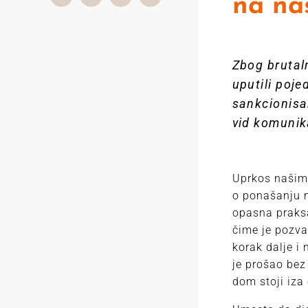
na nas
Zbog brutaln
uputili poje
sankcionisa
vid komunik
Uprkos našim
o ponašanju n
opasna praksa
čime je pozva
korak dalje i
je prošao bez
dom stoji iza