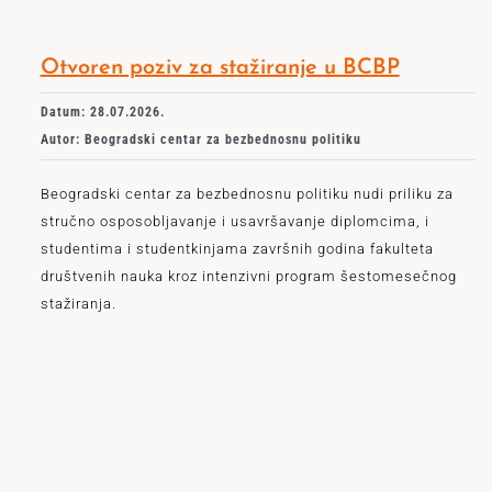
Otvoren poziv za stažiranje u BCBP
Datum: 28.07.2026.
Autor: Beogradski centar za bezbednosnu politiku
Beogradski centar za bezbednosnu politiku nudi priliku za
stručno osposobljavanje i usavršavanje diplomcima, i
studentima i studentkinjama završnih godina fakulteta
društvenih nauka kroz intenzivni program šestomesečnog
stažiranja.