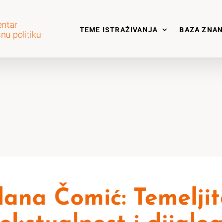
TEME ISTRAŽIVANJA
BAZA ZNA
ana Čomić: Temeljit