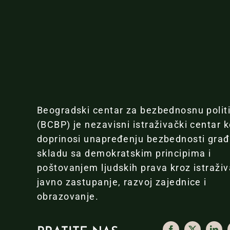
Beogradski centar za bezbednosnu polit
(BCBP) je nezavisni istraživački centar k
doprinosi unapređenju bezbednosti gra
skladu sa demokratskim principima i
poštovanjem ljudskih prava kroz istraživ
javno zastupanje, razvoj zajednice i
obrazovanje.