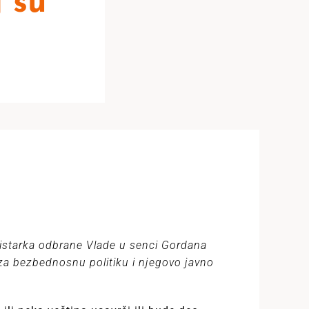
g su
istarka odbrane Vlade u senci Gordana
 za bezbednosnu politiku i njegovo javno