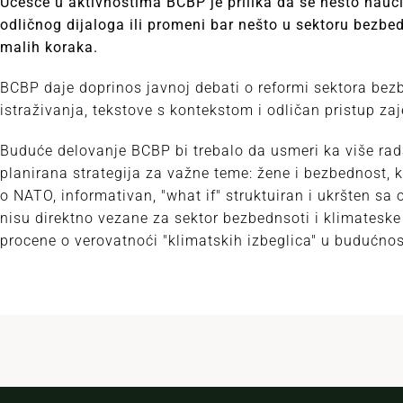
Učešće u aktivnostima BCBP je prilika da se nešto nauči 
odličnog dijaloga ili promeni bar nešto u sektoru bezbe
malih koraka.
BCBP daje doprinos javnoj debati o reformi sektora bezbe
istraživanja, tekstove s kontekstom i odličan pristup zaj
Buduće delovanje BCBP bi trebalo da usmeri ka više ra
planirana strategija za važne teme: žene i bezbednost, k
o NATO, informativan, "what if" struktuiran i ukršten s
nisu direktno vezane za sektor bezbednsoti i klimatesk
procene o verovatnoći "klimatskih izbeglica" u budućnos