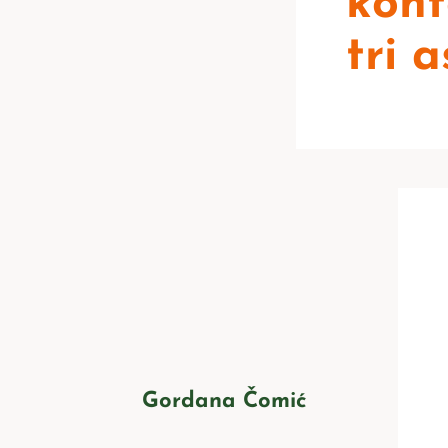
kont
tri 
Gordana Čomić