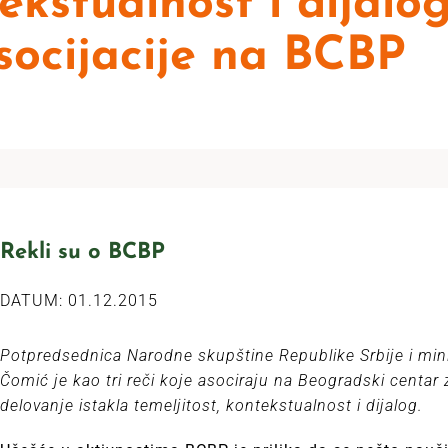
ekstualnost i dijalo
asocijacije na BCBP
Rekli su o BCBP
DATUM: 01.12.2015
Potpredsednica Narodne skupštine Republike Srbije i min
Čomić je kao tri reči koje asociraju na Beogradski centar
delovanje istakla temeljitost, kontekstualnost i dijalog.