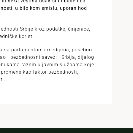
ili neka veština usavrši ili bude deo
dnosti, u bilo kom smislu, uporan hod
dnosti Srbije kroz podatke, činjenice,
edničke koristi.
da sa parlamentom i medijima, posebno
ao i bezbednosni savezi i Srbija, dijalog
a obukama raznih u javnim službama koje
e promene kao faktor bezbednosti,
ti.