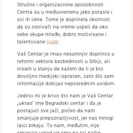
Stručne i organizacione sposobnosti
Centra su u međuvremenu jako porasle i
svi ih cene. Tome je doprinela okolnost
da su osnivači na vreme uspeli da oko
sebe okupe mlađe, dobro motivisane i
talentovane
ljude
.
Vaš Centar je imao nesumnjiv doprinos u
reformi sektora bezbednosti u Srbiji, ali
nisam u stanju da kažem da li je bio
dovoljno medijski ispraćen, zato što sam
informacije dobijao neposrednim uvidom.
Jedino mi je krivo što nam je Vaš Centar
„ukrao“ ime Begradski centar i da je
postajući sve jači, počeo da nam
smanjuje prepoznatljivost, jer nas mnogi
laici brkaju. To nam, međutim, nije
smanjilo ugled jer smo na taj način