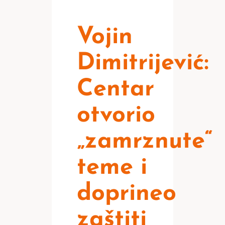
Vojin
Dimitrijević:
Centar
otvorio
„zamrznute“
teme i
doprineo
zaštiti