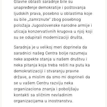
Glavne oblasti saradnje bile su
unapređenje demokratije i poštovanja
ljudskih prava, posebno u oblastima koje
su bile „zamrznute“ zbog posebnog
položaja Jugoslovenske narodne armije i
uticaja konzervativnih krugova u njoj koji
su se odupirali modernizaciji društa.
Saradnja je u velikoj meri doprinela da
saradnici našeg Centra bolje razumeju
neke aspekte stanja u našem društvu i
neka pitanja koja treba rešiti na putu ka
demokratizaciji i stvaranju pravne
države, a mislim da smo mi doprineli da
se u vašem Centru razviju neka
organizaciona znanja i poboljšaju
kontakti sa sličnim nevladinim
organizacijama u inostranstvu.