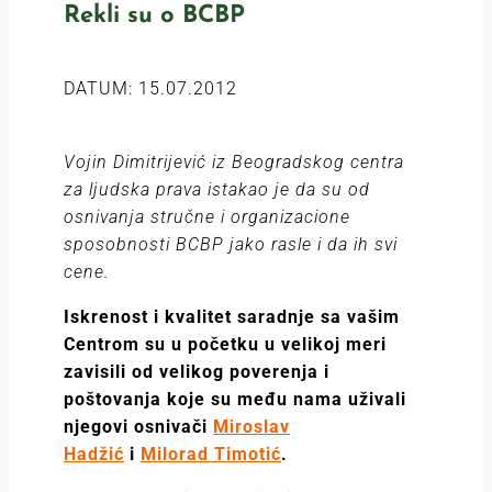
Rekli su o BCBP
DATUM: 15.07.2012
Vojin Dimitrijević iz Beogradskog centra
za ljudska prava istakao je da su od
osnivanja stručne i organizacione
sposobnosti BCBP jako rasle i da ih svi
cene.
Iskrenost i kvalitet saradnje sa vašim
Centrom su u početku u velikoj meri
zavisili od velikog poverenja i
poštovanja koje su među nama uživali
njegovi osnivači
Miroslav
Hadžić
i
Milorad Timotić
.