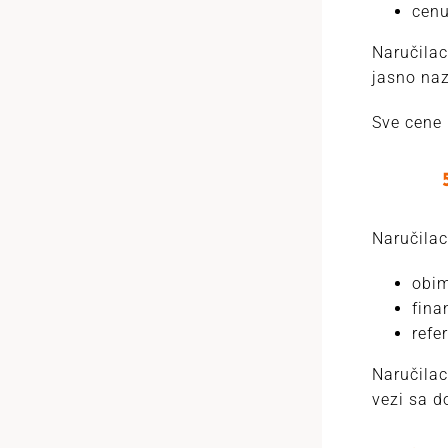
cenu
Naručilac
jasno naz
Sve cene 
5. Kri
Naručilac
obim
fina
refe
Naručilac
vezi sa 