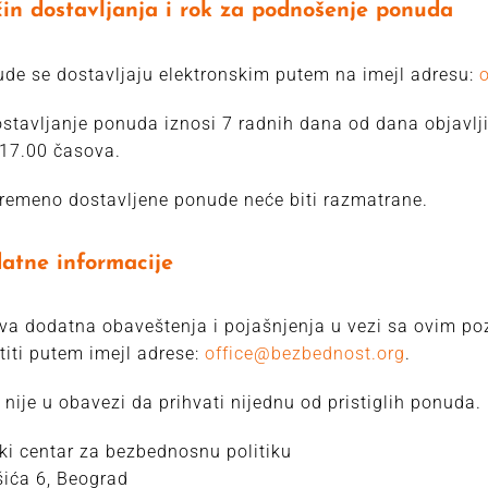
in dostavljanja i rok za podnošenje ponuda
de se dostavljaju elektronskim putem na imejl adresu:
stavljanje ponuda iznosi 7 radnih dana od dana objavlji
 17.00 časova.
remeno dostavljene ponude neće biti razmatrane.
atne informacije
va dodatna obaveštenja i pojašnjenja u vezi sa ovim p
titi putem imejl adrese:
office@bezbednost.org
.
 nije u obavezi da prihvati nijednu od pristiglih ponuda.
i centar za bezbednosnu politiku
ića 6, Beograd