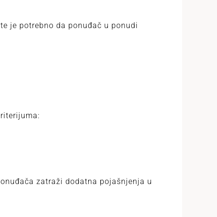
 te je potrebno da ponuđač u ponudi
riterijuma:
ponuđača zatraži dodatna pojašnjenja u