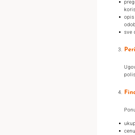
preg
koris
opis
odob
sve 
Per
Ugov
poli
Fina
Ponu
ukup
cenu