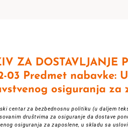
IV ZA DOSTAVLJANJE 
2-03 Predmet nabavke: 
avstvenog osiguranja za 
ki centar za bezbednosnu politiku (u daljem teks
esovanim društvima za osiguranje da dostave po
enog osiguranja za zaposlene, u skladu sa uslov