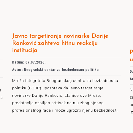
Javno targetiranje novinarke Darije
Ranković zahteva hitnu reakciju
institucija
P
u
Datum: 07.07.2026.
Autor: Beogradski centar za bezbednosnu politiku
D
A
Mreža integriteta Beogradskog centra za bezbednosnu
u
politiku (BCBP) upozorava da javno targetiranje
N
a,
novinarke Darije Ranković, članice ove Mreže,
z
ta
predstavlja ozbiljan pritisak na nju zbog njenog
p
profesionalnog rada i može ugroziti njenu bezbednost.
i