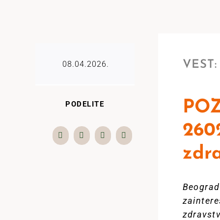
VEST:
08.04.2026.
POZ
PODELITE
260
zdr
Beograds
zainter
zdravstv