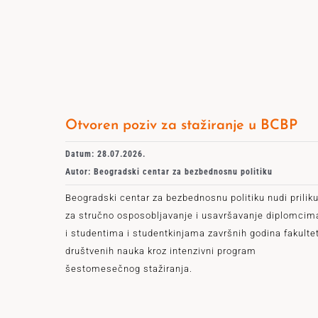
Otvoren poziv za stažiranje u BCBP
Datum: 28.07.2026.
Autor: Beogradski centar za bezbednosnu politiku
Beogradski centar za bezbednosnu politiku nudi prilik
za stručno osposobljavanje i usavršavanje diplomcim
i studentima i studentkinjama završnih godina fakulte
društvenih nauka kroz intenzivni program
šestomesečnog stažiranja.