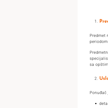
Pre
Predmet n
periodom
Predmetna
specijali
sa opšti
Usl
Ponuđač j
deta