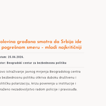
olovina građana smatra da Srbija ide
 pogrešnom smeru – mladi najkritičniji
atum: 25.06.2026.
utor: Beogradski centar za bezbednosnu politiku
ovo istraživanje javnog mnjenja Beogradskog centra
a bezbednosnu politiku otkriva duboku društvenu i
olitičku polarizaciju, krizu poverenja u institucije i
zraženo nezadovoljstvo radom policije i pravosuđa.