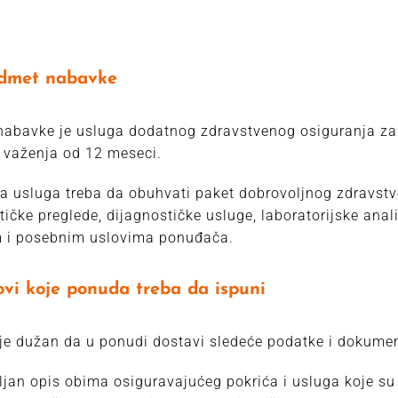
dmet nabavke
abavke je usluga dodatnog zdravstvenog osiguranja za
 važenja od 12 meseci.
 usluga treba da obuhvati paket dobrovoljnog zdravstve
stičke preglede, dijagnostičke usluge, laboratorijske ana
m i posebnim uslovima ponuđača.
ovi koje ponuda treba da ispuni
e dužan da u ponudi dostavi sledeće podatke i dokumen
ljan opis obima osiguravajućeg pokrića i usluga koje su