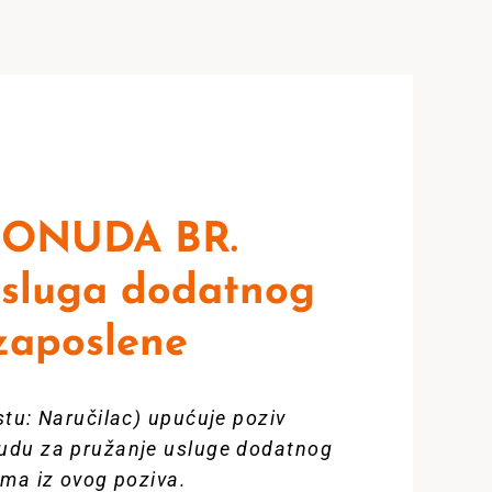
PONUDA BR.
Usluga dodatnog
zaposlene
tu: Naručilac) upućuje poziv
nudu za pružanje usluge dodatnog
ima iz ovog poziva.