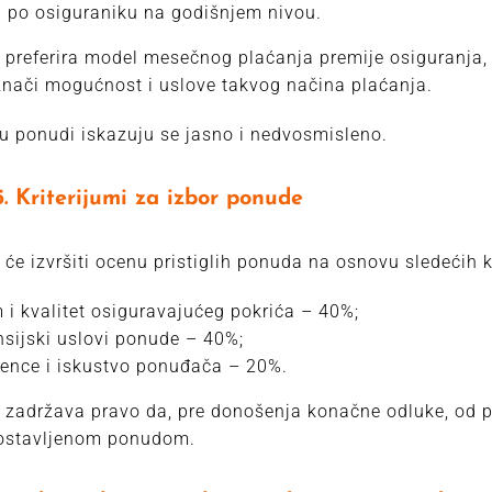
 po osiguraniku na godišnjem nivou.
 preferira model mesečnog plaćanja premije osiguranja,
nači mogućnost i uslove takvog načina plaćanja.
u ponudi iskazuju se jasno i nedvosmisleno.
terijumi za izbor ponude
 će izvršiti ocenu pristiglih ponuda na osnovu sledećih k
 i kvalitet osiguravajućeg pokrića – 40%;
nsijski uslovi ponude – 40%;
rence i iskustvo ponuđača – 20%.
 zadržava pravo da, pre donošenja konačne odluke, od 
dostavljenom ponudom.