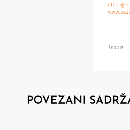
office@b
www.bezb
Tagovi:
POVEZANI SADRŽ