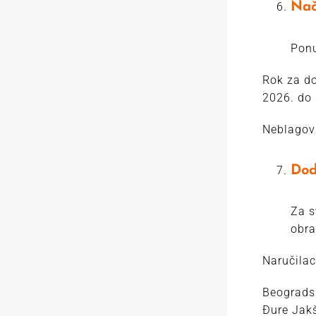
Nač
Ponu
Rok za do
2026. do
Neblagov
Dod
Za s
obra
Naručilac
Beogradsk
Đure Jakš