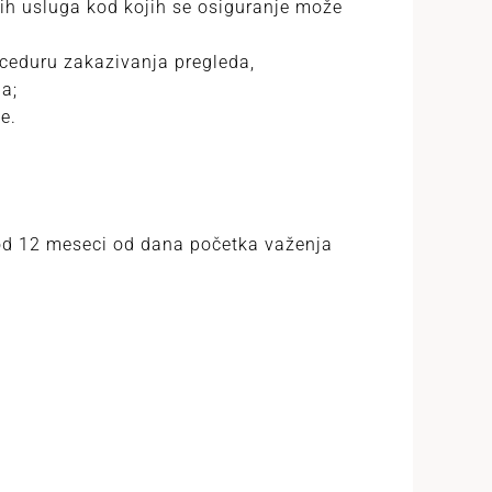
ih usluga kod kojih se osiguranje može
oceduru zakazivanja pregleda,
a;
e.
 od 12 meseci od dana početka važenja