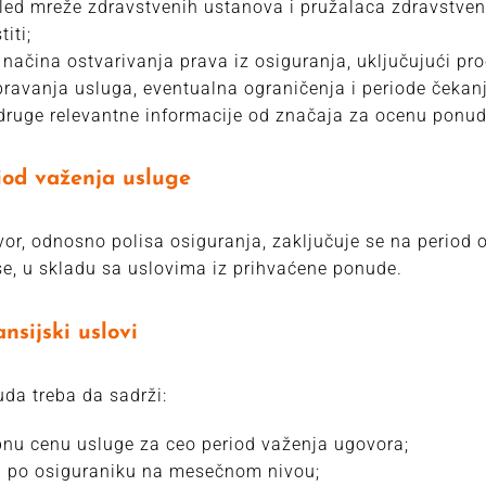
led mreže zdravstvenih ustanova i pružalaca zdravstven
titi;
 načina ostvarivanja prava iz osiguranja, uključujući pr
ravanja usluga, eventualna ograničenja i periode čekanj
druge relevantne informacije od značaja za ocenu ponud
iod važenja usluge
or, odnosno polisa osiguranja, zaključuje se na period
se, u skladu sa uslovima iz prihvaćene ponude.
nsijski uslovi
da treba da sadrži:
nu cenu usluge za ceo period važenja ugovora;
 po osiguraniku na mesečnom nivou;