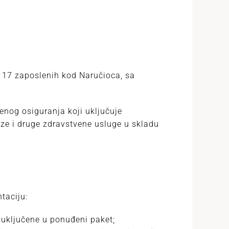
 17 zaposlenih kod Naručioca, sa
nog osiguranja koji uključuje
lize i druge zdravstvene usluge u skladu
taciju:
 uključene u ponuđeni paket;