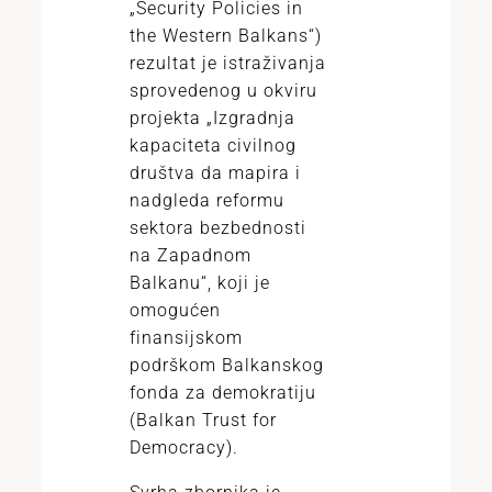
„Security Policies in
the Western Balkans“)
rezultat je istraživanja
sprovedenog u okviru
projekta „Izgradnja
kapaciteta civilnog
društva da mapira i
nadgleda reformu
sektora bezbednosti
na Zapadnom
Balkanu“, koji je
omogućen
finansijskom
podrškom Balkanskog
fonda za demokratiju
(Balkan Trust for
Democracy).