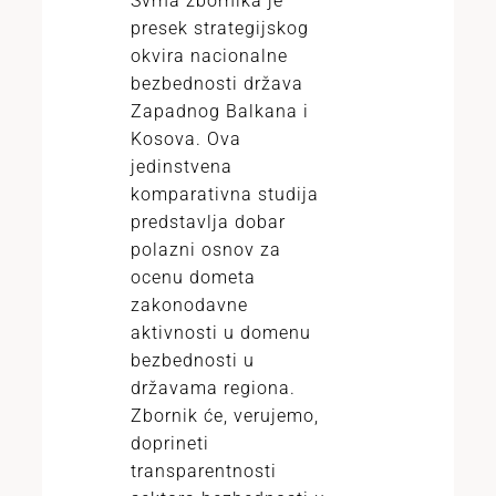
Svrha zbornika je
presek strategijskog
okvira nacionalne
bezbednosti država
Zapadnog Balkana i
Kosova. Ova
jedinstvena
komparativna studija
predstavlja dobar
polazni osnov za
ocenu dometa
zakonodavne
aktivnosti u domenu
bezbednosti u
državama regiona.
Zbornik će, verujemo,
doprineti
transparentnosti