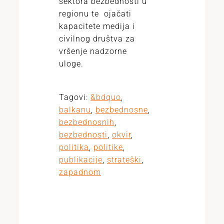
sektora bezbednosti u
regionu te ojačati
kapacitete medija i
civilnog društva za
vršenje nadzorne
uloge.
Tagovi:
&bdquo
,
balkanu
,
bezbednosne
,
bezbednosnih
,
bezbednosti
,
okvir
,
politika
,
politike
,
publikacije
,
strateški
,
zapadnom