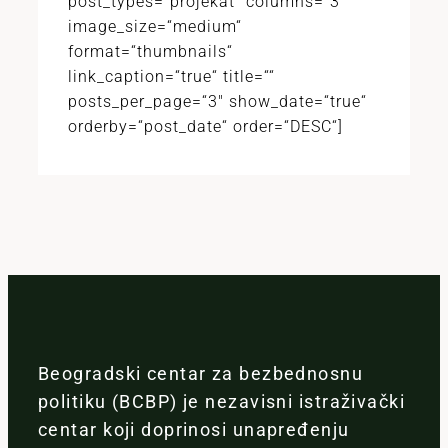
post_types=“projekat“ columns=“3″
image_size=“medium“
format=“thumbnails“
link_caption=“true“ title=““
posts_per_page=“3″ show_date=“true“
orderby=“post_date“ order=“DESC“]
Beogradski centar za bezbednosnu
politiku (BCBP) je nezavisni istraživački
centar koji doprinosi unapređenju