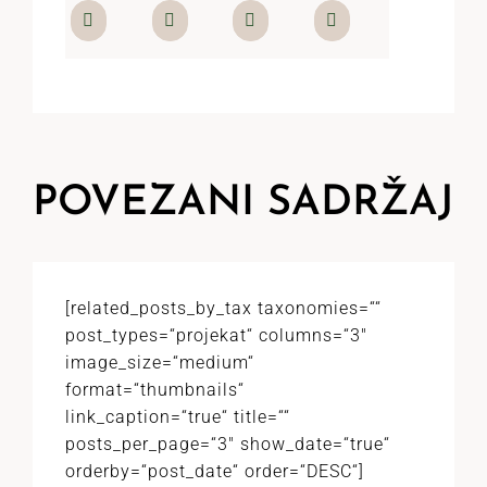
POVEZANI SADRŽAJ
[related_posts_by_tax taxonomies=““
post_types=“projekat“ columns=“3″
image_size=“medium“
format=“thumbnails“
link_caption=“true“ title=““
posts_per_page=“3″ show_date=“true“
orderby=“post_date“ order=“DESC“]