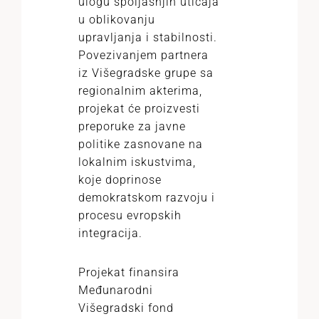
ulogu spoljašnjih uticaja
u oblikovanju
upravljanja i stabilnosti.
Povezivanjem partnera
iz Višegradske grupe sa
regionalnim akterima,
projekat će proizvesti
preporuke za javne
politike zasnovane na
lokalnim iskustvima,
koje doprinose
demokratskom razvoju i
procesu evropskih
integracija.
Projekat finansira
Međunarodni
Višegradski fond