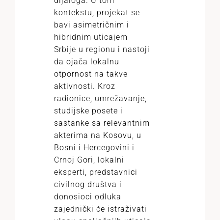
dijaloga. U tom
kontekstu, projekat se
bavi asimetričnim i
hibridnim uticajem
Srbije u regionu i nastoji
da ojača lokalnu
otpornost na takve
aktivnosti. Kroz
radionice, umrežavanje,
studijske posete i
sastanke sa relevantnim
akterima na Kosovu, u
Bosni i Hercegovini i
Crnoj Gori, lokalni
eksperti, predstavnici
civilnog društva i
donosioci odluka
zajednički će istraživati