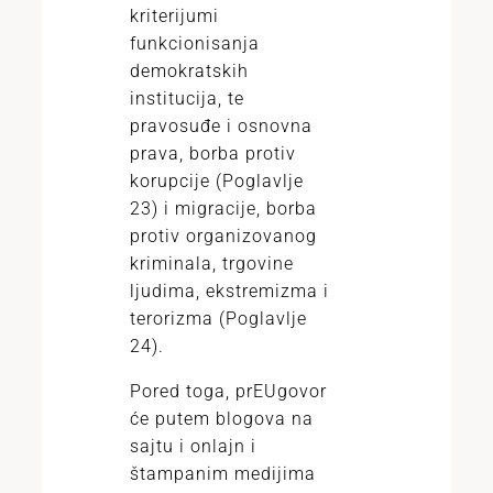
kriterijumi
funkcionisanja
demokratskih
institucija, te
pravosuđe i osnovna
prava, borba protiv
korupcije (Poglavlje
23) i migracije, borba
protiv organizovanog
kriminala, trgovine
ljudima, ekstremizma i
terorizma (Poglavlje
24).
Pored toga, prEUgovor
će putem blogova na
sajtu i onlajn i
štampanim medijima