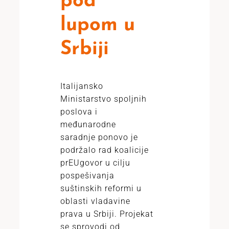
pod
lupom u
Srbiji
Italijansko
Ministarstvo spoljnih
poslova i
međunarodne
saradnje ponovo je
podržalo rad koalicije
prEUgovor u cilju
pospešivanja
suštinskih reformi u
oblasti vladavine
prava u Srbiji. Projekat
se sprovodi od