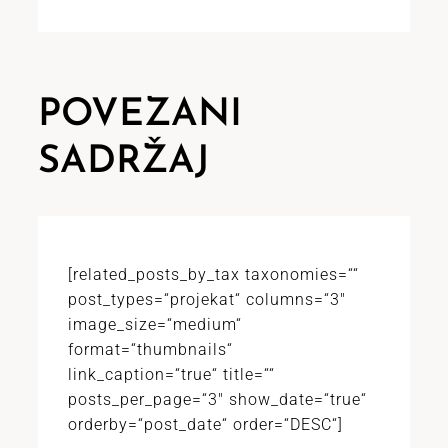
POVEZANI
SADRŽAJ
[related_posts_by_tax taxonomies=““
post_types=“projekat“ columns=“3″
image_size=“medium“
format=“thumbnails“
link_caption=“true“ title=““
posts_per_page=“3″ show_date=“true“
orderby=“post_date“ order=“DESC“]