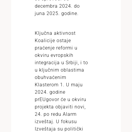
decembra 2024. do
juna 2025. godine.
Ključna aktivnost
Koalicije ostaje
praćenje reformi u
okviru evropskih
integracija u Srbiji, i to
u ključnim oblastima
obuhvaćenim
Klasterom 1. U maju
2024. godine
prEUgovor će u okviru
projekta objaviti novi,
24. po redu Alarm
izveštaj. U fokusu
Izveštaja su politički