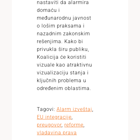
nastaviti da alarmira
domaću i
međunarodnu javnost
o lošim praksama i
nazadnim zakonskim
rešenjima. Kako bi
privukla širu publiku,
Koalicija će koristiti
vizuale kao atraktivnu
vizualizaciju stanja i
ključnih problema u
određenim oblastima.
Tagovi:
Alarm izveštaj
,
EU integracije
,
preugovor
,
reforme
,
vladavina prava