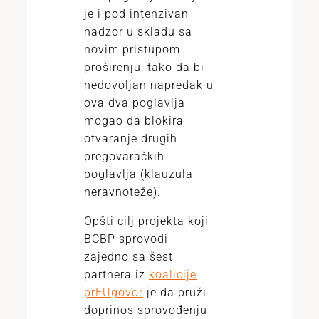
je i pod intenzivan
nadzor u skladu sa
novim pristupom
proširenju, tako da bi
nedovoljan napredak u
ova dva poglavlja
mogao da blokira
otvaranje drugih
pregovaračkih
poglavlja (klauzula
neravnoteže).
Opšti cilj projekta koji
BCBP sprovodi
zajedno sa šest
partnera iz
koalicije
prEUgovor
je da pruži
doprinos sprovođenju