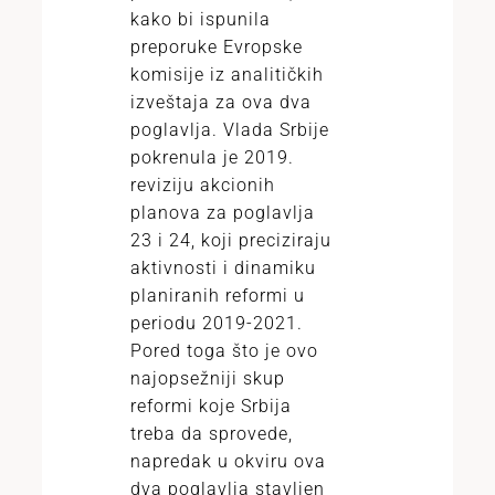
kako bi ispunila
preporuke Evropske
komisije iz analitičkih
izveštaja za ova dva
poglavlja. Vlada Srbije
pokrenula je 2019.
reviziju akcionih
planova za poglavlja
23 i 24, koji preciziraju
aktivnosti i dinamiku
planiranih reformi u
periodu 2019-2021.
Pored toga što je ovo
najopsežniji skup
reformi koje Srbija
treba da sprovede,
napredak u okviru ova
dva poglavlja stavljen