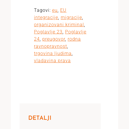
Tagovi:
eu
,
EU
integracije
,
migracije
,
organizovani kriminal
,
Poglavlje 23
,
Poglavlje
24
,
preugovor
,
rodna
ravnopravnost
,
trgovina ljudima
,
vladavina prava
DETALJI