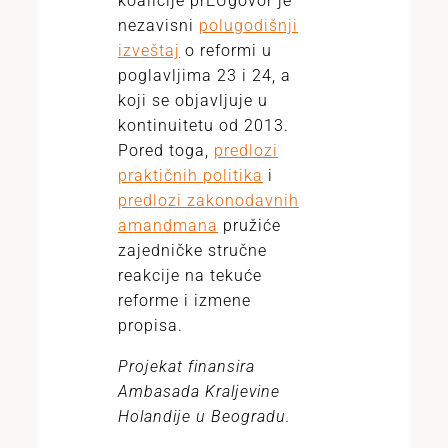
koalicije prEUgovor je
nezavisni
polugodišnji
izveštaj
o reformi u
poglavljima 23 i 24, a
koji se objavljuje u
kontinuitetu od 2013.
Pored toga,
predlozi
praktičnih politika
i
predlozi zakonodavnih
amandmana
pružiće
zajedničke stručne
reakcije na tekuće
reforme i izmene
propisa.
Projekat finansira
Ambasada Kraljevine
Holandije u Beogradu.