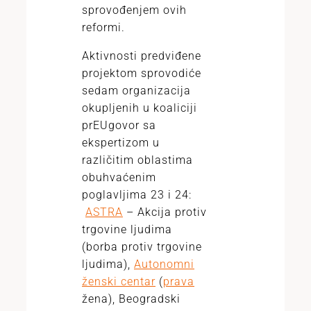
sprovođenjem ovih
reformi.
Aktivnosti predviđene
projektom sprovodiće
sedam organizacija
okupljenih u koaliciji
prEUgovor sa
ekspertizom u
različitim oblastima
obuhvaćenim
poglavljima 23 i 24:
ASTRA
– Akcija protiv
trgovine ljudima
(borba protiv trgovine
ljudima),
Autonomni
ženski centar
(
prava
žena), Beogradski