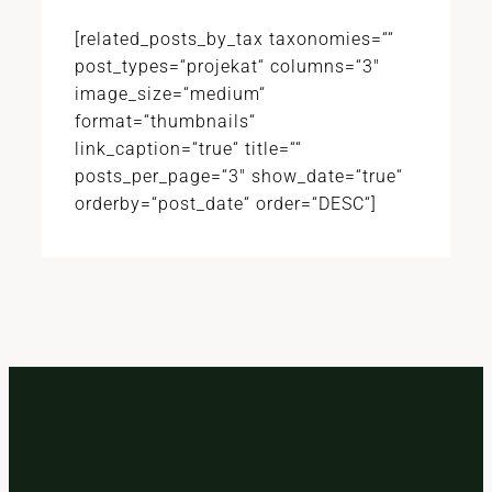
[related_posts_by_tax taxonomies=““
post_types=“projekat“ columns=“3″
image_size=“medium“
format=“thumbnails“
link_caption=“true“ title=““
posts_per_page=“3″ show_date=“true“
orderby=“post_date“ order=“DESC“]