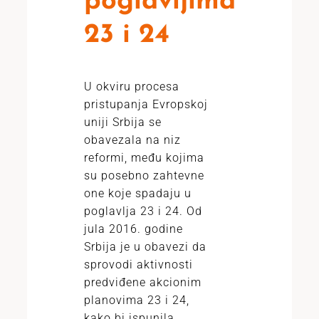
poglavljima
23 i 24
U okviru procesa
pristupanja Evropskoj
uniji Srbija se
obavezala na niz
reformi, među kojima
su posebno zahtevne
one koje spadaju u
poglavlja 23 i 24. Od
jula 2016. godine
Srbija je u obavezi da
sprovodi aktivnosti
predviđene akcionim
planovima 23 i 24,
kako bi ispunila