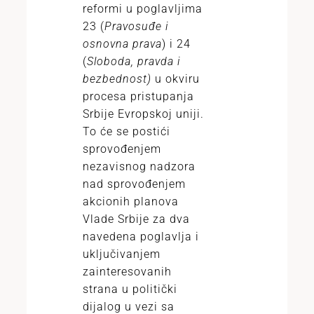
reformi u poglavljima
23 (
Pravosuđe i
osnovna prava
) i 24
(
Sloboda, pravda i
bezbednost)
u okviru
procesa pristupanja
Srbije Evropskoj uniji.
To će se postići
sprovođenjem
nezavisnog nadzora
nad sprovođenjem
akcionih planova
Vlade Srbije za dva
navedena poglavlja i
uključivanjem
zainteresovanih
strana u politički
dijalog u vezi sa