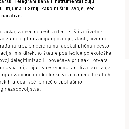
arski Telegram kanali instrumentalizuju
 litijuma u Srbiji kako bi širili svoje, već
 narative.
a tačka, za većinu ovih aktera zaštita životne
vo za delegitimizaciju opozicije, vlasti, civilnog
građana kroz emocionalnu, apokaliptičnu i često
zacija ima direktno štetne posljedice po ekološke
ihovoj delegitimizaciji, povećava pritisak i otvara
dnosna prijetnja. Istovremeno, analiza pokazuje
 organizacione ili ideološke veze između lokalnih
skih grupa, već je riječ o spoljašnjoj
og nezadovoljstva.