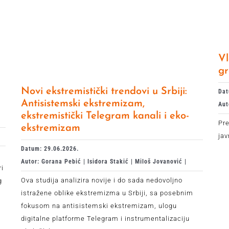
Vl
gr
Novi ekstremistički trendovi u Srbiji:
Dat
Antisistemski ekstremizam,
Aut
ekstremistički Telegram kanali i eko-
Pre
ekstremizam
ja
Datum: 29.06.2026.
Autor: Gorana Pebić | Isidora Stakić | Miloš Jovanović |
ri
Ova studija analizira novije i do sada nedovoljno
g
istražene oblike ekstremizma u Srbiji, sa posebnim
fokusom na antisistemski ekstremizam, ulogu
digitalne platforme Telegram i instrumentalizaciju