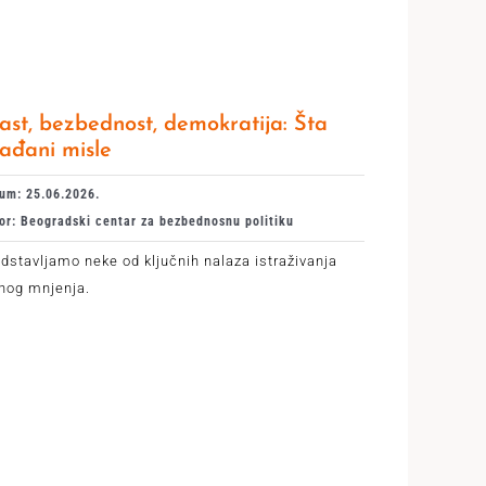
ast, bezbednost, demokratija: Šta
ađani misle
um: 25.06.2026.
or: Beogradski centar za bezbednosnu politiku
dstavljamo neke od ključnih nalaza istraživanja
vnog mnjenja.