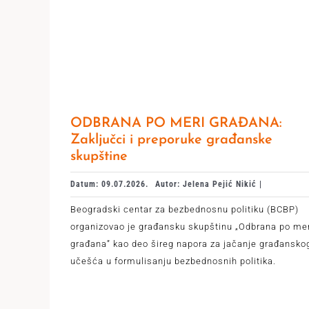
ODBRANA PO MERI GRAĐANA:
Zaključci i preporuke građanske
skupštine
Datum: 09.07.2026.
Autor: Jelena Pejić Nikić |
Beogradski centar za bezbednosnu politiku (BCBP)
organizovao je građansku skupštinu „Odbrana po me
građana” kao deo šireg napora za jačanje građansko
učešća u formulisanju bezbednosnih politika.