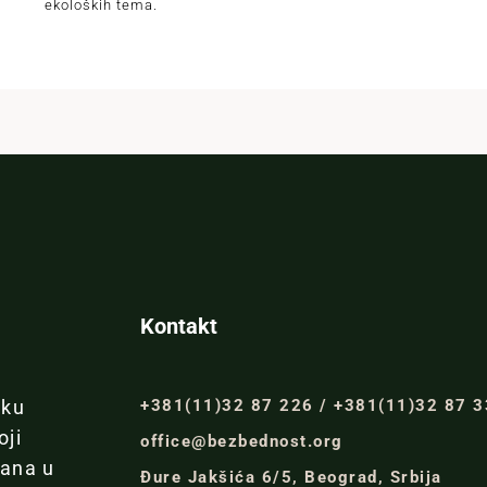
ekoloških tema.
Kontakt
+381(11)32 87 226 / +381(11)32 87 
iku
oji
office@bezbednost.org
đana u
Đure Jakšića 6/5, Beograd, Srbija