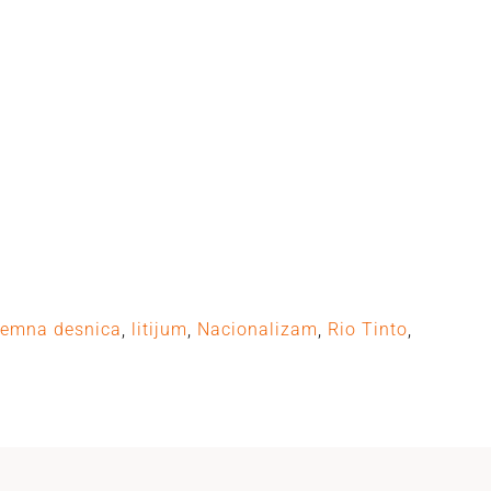
remna desnica
,
litijum
,
Nacionalizam
,
Rio Tinto
,