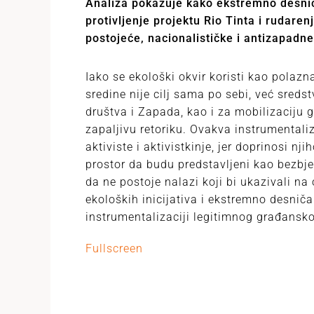
Analiza pokazuje kako ekstremno desnič
protivljenje projektu Rio Tinta i rudarenju
postojeće, nacionalističke i antizapadne
Iako se ekološki okvir koristi kao polazn
sredine nije cilj sama po sebi, već sredst
društva i Zapada, kao i za mobilizaciju 
zapaljivu retoriku. Ovakva instrumentali
aktiviste i aktivistkinje, jer doprinosi nj
prostor da budu predstavljeni kao bezbje
da ne postoje nalazi koji bi ukazivali na
ekoloških inicijativa i ekstremno desničar
instrumentalizaciji legitimnog građansk
Fullscreen
Skip
to
PDF