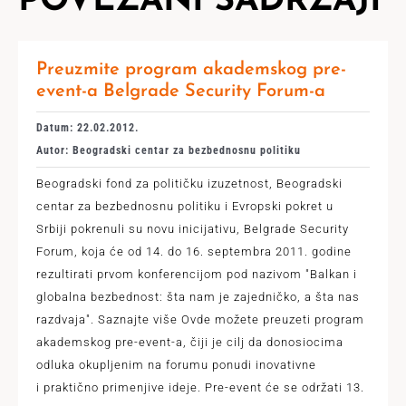
POVEZANI SADRŽAJI
Preuzmite program akademskog pre-
event-a Belgrade Security Forum-a
Datum: 22.02.2012.
Autor: Beogradski centar za bezbednosnu politiku
Beogradski fond za političku izuzetnost, Beogradski
centar za bezbednosnu politiku i Evropski pokret u
Srbiji pokrenuli su novu inicijativu, Belgrade Security
Forum, koja će od 14. do 16. septembra 2011. godine
rezultirati prvom konferencijom pod nazivom "Balkan i
globalna bezbednost: šta nam je zajedničko, a šta nas
razdvaja". Saznajte više Ovde možete preuzeti program
akademskog pre-event-a, čiji je cilj da donosiocima
odluka okupljenim na forumu ponudi inovativne
i praktično primenjive ideje. Pre-event će se održati 13.