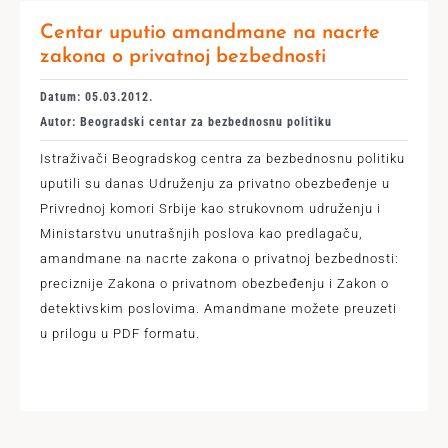
Centar uputio amandmane na nacrte
zakona o privatnoj bezbednosti
Datum: 05.03.2012.
Autor: Beogradski centar za bezbednosnu politiku
Istraživači Beogradskog centra za bezbednosnu politiku
uputili su danas Udruženju za privatno obezbeđenje u
Privrednoj komori Srbije kao strukovnom udruženju i
Ministarstvu unutrašnjih poslova kao predlagaču,
amandmane na nacrte zakona o privatnoj bezbednosti:
preciznije Zakona o privatnom obezbeđenju i Zakon o
detektivskim poslovima. Amandmane možete preuzeti
u prilogu u PDF formatu.