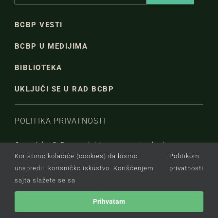
BCBP VESTI
BCBP U MEDIJIMA
BIBLIOTEKA
UKLJUČI SE U RAD BCBP
POLITIKA PRIVATNOSTI
Copyright © Beogradski centar za bezbednosnu
Koristimo kolačiće (cookies) da bismo
Politikom
politiku.
unapredili korisničko iskustvo. Korišćenjem
privatnosti
sajta slažete se sa
Prihvatam