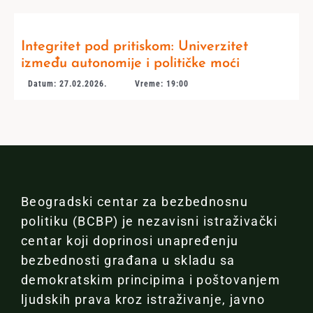
Integritet pod pritiskom: Univerzitet
između autonomije i političke moći
Datum: 27.02.2026.
Vreme: 19:00
Beogradski centar za bezbednosnu
politiku (BCBP) je nezavisni istraživački
centar koji doprinosi unapređenju
bezbednosti građana u skladu sa
demokratskim principima i poštovanjem
ljudskih prava kroz istraživanje, javno