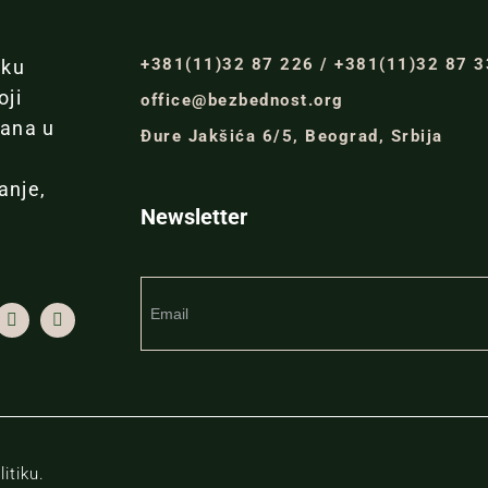
+381(11)32 87 226 / +381(11)32 87 
iku
oji
office@bezbednost.org
đana u
Đure Jakšića 6/5, Beograd, Srbija
anje,
Newsletter
itiku.