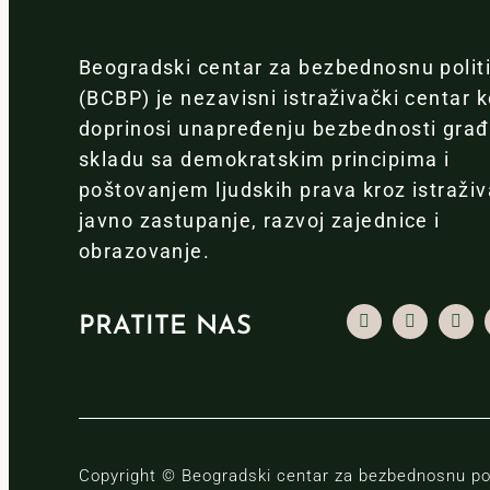
Beogradski centar za bezbednosnu polit
(BCBP) je nezavisni istraživački centar k
doprinosi unapređenju bezbednosti gra
skladu sa demokratskim principima i
poštovanjem ljudskih prava kroz istraživ
javno zastupanje, razvoj zajednice i
obrazovanje.
PRATITE NAS
Copyright © Beogradski centar za bezbednosnu pol