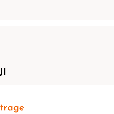
JI
trage