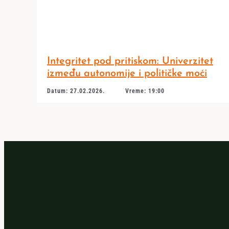
Integritet pod pritiskom: Univerzitet
između autonomije i političke moći
Datum: 27.02.2026.
Vreme: 19:00