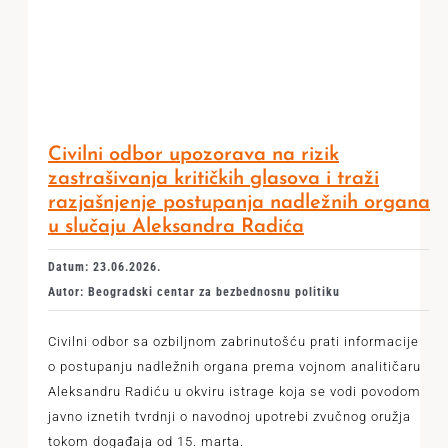
Civilni odbor upozorava na rizik
zastrašivanja kritičkih glasova i traži
razjašnjenje postupanja nadležnih organa
u slučaju Aleksandra Radića
Datum: 23.06.2026.
Autor: Beogradski centar za bezbednosnu politiku
Civilni odbor sa ozbiljnom zabrinutošću prati informacije
o postupanju nadležnih organa prema vojnom analitičaru
Aleksandru Radiću u okviru istrage koja se vodi povodom
javno iznetih tvrdnji o navodnoj upotrebi zvučnog oružja
tokom događaja od 15. marta.