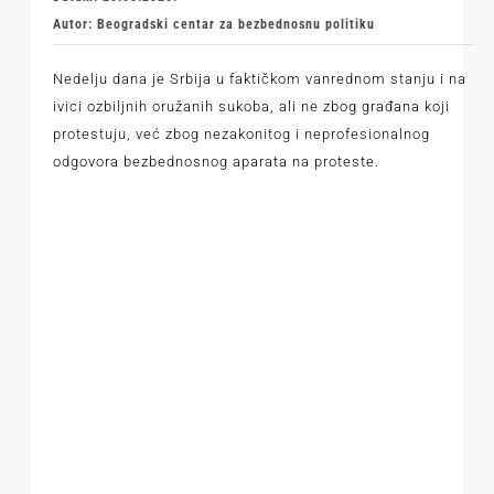
Autor: Beogradski centar za bezbednosnu politiku
Nedelju dana je Srbija u faktičkom vanrednom stanju i na
ivici ozbiljnih oružanih sukoba, ali ne zbog građana koji
protestuju, već zbog nezakonitog i neprofesionalnog
odgovora bezbednosnog aparata na proteste.