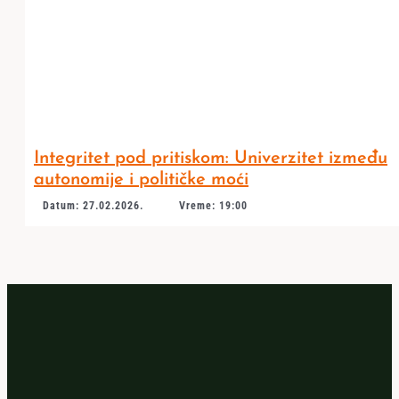
Integritet pod pritiskom: Univerzitet između
autonomije i političke moći
Datum: 27.02.2026.
Vreme: 19:00