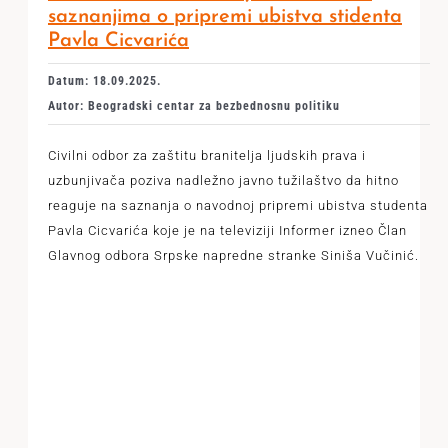
saznanjima o pripremi ubistva stidenta
Pavla Cicvarića
Datum: 18.09.2025.
Autor: Beogradski centar za bezbednosnu politiku
Civilni odbor za zaštitu branitelja ljudskih prava i
uzbunjivača poziva nadležno javno tužilaštvo da hitno
reaguje na saznanja o navodnoj pripremi ubistva studenta
Pavla Cicvarića koje je na televiziji Informer izneo Član
Glavnog odbora Srpske napredne stranke Siniša Vučinić.