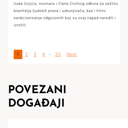
Vuka Cvijića, novinara i člana Civilnog odbora za zaštitu
branitelja ljudskih prava i uzbunjivača, kao i hitno
sankcionisanje odgovornih koji su ovaj napad naredili i
izvršili.
1
2
3
4
···
20
Next
POVEZANI
DOGAĐAJI