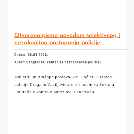
Otvoreno pismo povodom selektivnog i
nezakonitog postupanja policije
Datum: 08.04.2026.
Autor: Beogradski centar za bezbednosnu politiku
Ministru unutrašnjih poslova Ivici Dačiću Direktoru
policije Draganu Vasiljeviću v. d. načelniku Sektora
unutrašnje kontrole Miroslavu Paunoviću