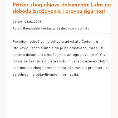
Pritvor zbog objave dokumenta: Udar na
slobodu izražavanja i pravnu sigurnost
Datum: 04.03.2026.
Autor: Beogradski centar za bezbednosnu politiku
Povodom određivanja pritvora advokatu Čedomiru
Stojkoviću zbog sumnje da je na društvenoj mreži „X“
objavio dokument označen kao „strogo poverljivo“, Civilni
odbor za zaštitu aktivista i uzbunjivača izražava ozbiljnu
zabrinutost zbog primene najstrože mere u predmetu koji
se odnosi na objavljivanje informacija.