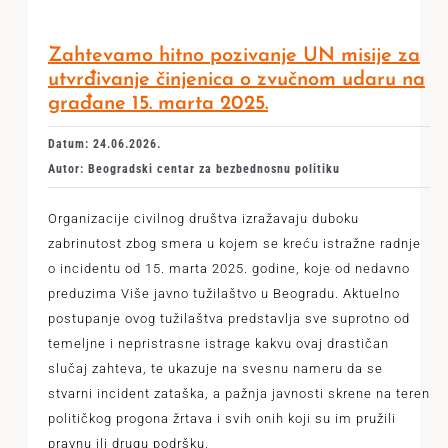
Zahtevamo hitno pozivanje UN misije za
utvrđivanje činjenica o zvučnom udaru na
građane 15. marta 2025.
Datum: 24.06.2026.
Autor: Beogradski centar za bezbednosnu politiku
Organizacije civilnog društva izražavaju duboku
zabrinutost zbog smera u kojem se kreću istražne radnje
o incidentu od 15. marta 2025. godine, koje od nedavno
preduzima Više javno tužilaštvo u Beogradu. Aktuelno
postupanje ovog tužilaštva predstavlja sve suprotno od
temeljne i nepristrasne istrage kakvu ovaj drastičan
slučaj zahteva, te ukazuje na svesnu nameru da se
stvarni incident zataška, a pažnja javnosti skrene na teren
političkog progona žrtava i svih onih koji su im pružili
pravnu ili drugu podršku.