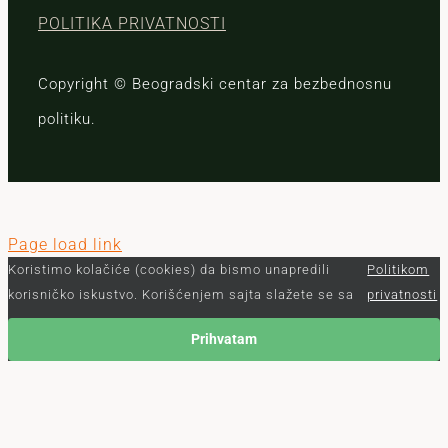
POLITIKA PRIVATNOSTI
Copyright © Beogradski centar za bezbednosnu
politiku.
Page load link
Koristimo kolačiće (cookies) da bismo unapredili
Politikom
korisničko iskustvo. Korišćenjem sajta slažete se sa
privatnosti
Prihvatam