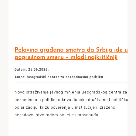
Polovina građana smatra da Srbija ide u
pogrešnom smeru – mladi najkritičniji
Datum: 25.06.2026.
Autor: Beogradski centar za bezbednosnu politiku
Novo istraživanje javnog mnjenja Beogradskog centra za
bezbednosnu politiku otkriva duboku društvenu i političku
polarizaciju, krizu poverenja u institucije i izraženo
nezadovoljstvo radom policije i pravosuđa.