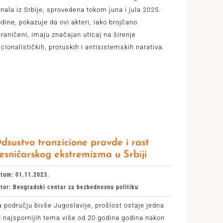
nala iz Srbije, sprovedena tokom juna i jula 2025.
dine, pokazuje da ovi akteri, iako brojčano
raničeni, imaju značajan uticaj na širenje
cionalističkih, proruskih i antisistemskih narativa.
dsustvo tranzicione pravde i rast
esničarskog ekstremizma u Srbiji
tum: 01.11.2023.
tor: Beogradski centar za bezbednosnu politiku
 području bivše Jugoslavije, prošlost ostaje jedna
 najspornijih tema više od 20 godina godina nakon