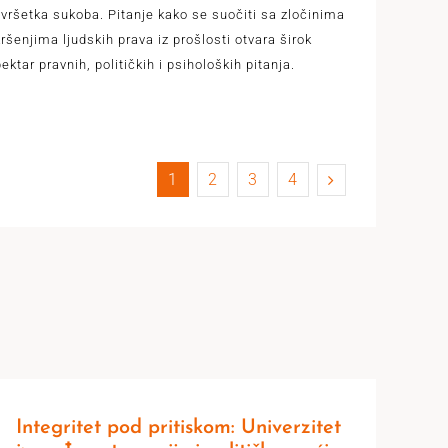
vršetka sukoba. Pitanje kako se suočiti sa zločinima
kršenjima ljudskih prava iz prošlosti otvara širok
ektar pravnih, političkih i psiholoških pitanja.
1
2
3
4
Integritet pod pritiskom: Univerzitet