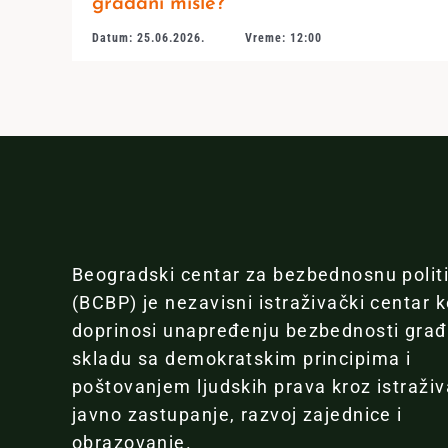
građani misle?
Datum: 25.06.2026.
Vreme: 12:00
Beogradski centar za bezbednosnu polit
(BCBP) je nezavisni istraživački centar k
doprinosi unapređenju bezbednosti gra
skladu sa demokratskim principima i
poštovanjem ljudskih prava kroz istraživ
javno zastupanje, razvoj zajednice i
obrazovanje.