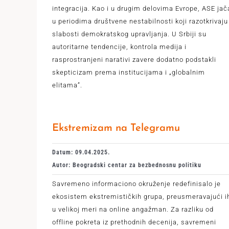
integracija. Kao i u drugim delovima Evrope, ASE jač
u periodima društvene nestabilnosti koji razotkrivaju
slabosti demokratskog upravljanja. U Srbiji su
autoritarne tendencije, kontrola medija i
rasprostranjeni narativi zavere dodatno podstakli
skepticizam prema institucijama i „globalnim
elitama”.
Ekstremizam na Telegramu
Datum: 09.04.2025.
Autor: Beogradski centar za bezbednosnu politiku
Savremeno informaciono okruženje redefinisalo je
ekosistem ekstremističkih grupa, preusmeravajući i
u velikoj meri na online angažman. Za razliku od
offline pokreta iz prethodnih decenija, savremeni