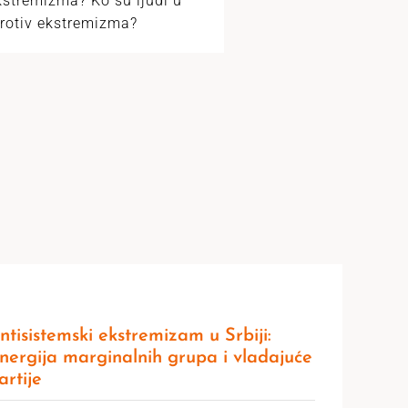
ekstremizma? Ko su ljudi u
protiv ekstremizma?
ntisistemski ekstremizam u Srbiji:
inergija marginalnih grupa i vladajuće
artije