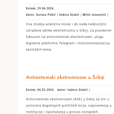
Datum: 29.06.2026.
Autor: Gorana Pebić | Isidora Stakić | Miloš Jovanović |
Ova studija analizira novije i do sada nedovoljno
istražene oblike ekstremizma u Srbiji, sa posebnim
fokusom na antisistemski ekstremizam, ulogu
digitalne platforme Telegram i instrumentalizaciju
ekoloških tema.
Antisistemski ekstremizam u Srbiji
Datum: 06.02.2026.
Autor: Isidora Stakić |
Antisistemski ekstremizam (ASE) u Srbiji se širi u
uslovima dugotrajnih političkih kriza, nepoverenja u
institucije i razočaranja u proces evropskih