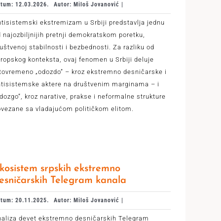
tum: 12.03.2026.
Autor: Miloš Jovanović |
tisistemski ekstremizam u Srbiji predstavlja jednu
 najozbiljnijih pretnji demokratskom poretku,
uštvenoj stabilnosti i bezbednosti. Za razliku od
ropskog konteksta, ovaj fenomen u Srbiji deluje
tovremeno „odozdo” – kroz ekstremno desničarske i
ntisistemske aktere na društvenim marginama – i
dozgo”, kroz narative, prakse i neformalne strukture
vezane sa vladajućom političkom elitom.
kosistem srpskih ekstremno
esničarskih Telegram kanala
tum: 20.11.2025.
Autor: Miloš Jovanović |
naliza devet ekstremno desničarskih Telegram