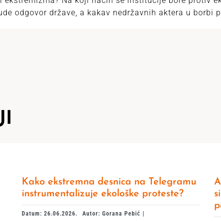
ri ekstremizma? Na koji način se institucije bore protiv 
bude odgovor države, a kakav nedržavnih aktera u borbi 
JI
Kako ekstremna desnica na Telegramu
A
instrumentalizuje ekološke proteste?
s
p
Datum: 26.06.2026.
Autor: Gorana Pebić |