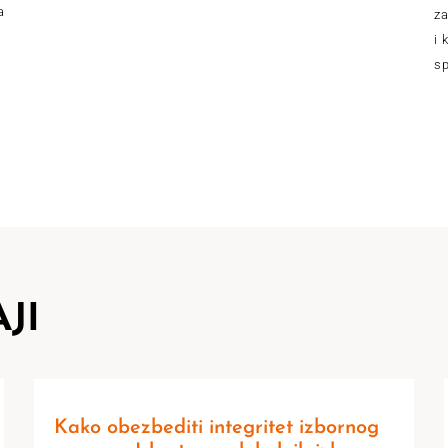
a
za
i 
sp
JI
Kako obezbediti integritet izbornog