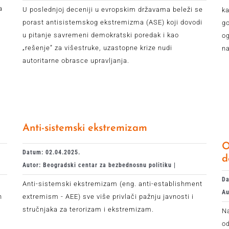
a
U poslednjoj deceniji u evropskim državama beleži se
ka
porast antisistemskog ekstremizma (ASE) koji dovodi
go
u pitanje savremeni demokratski poredak i kao
og
„rešenje” za višestruke, uzastopne krize nudi
na
autoritarne obrasce upravljanja.
Anti-sistemski ekstremizam
O
Datum: 02.04.2025.
d
Autor: Beogradski centar za bezbednosnu politiku |
Da
Anti-sistemski ekstremizam (eng. anti-establishment
Au
h
extremism - AEE) sve više privlači pažnju javnosti i
stručnjaka za terorizam i ekstremizam.
Na
od