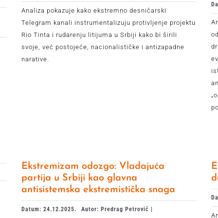
Da
Analiza pokazuje kako ekstremno desničarski
An
Telegram kanali instrumentalizuju protivljenje projektu
od
Rio Tinta i rudarenju litijuma u Srbiji kako bi širili
dr
svoje, već postojeće, nacionalističke i antizapadne
ev
narative.
is
a
„o
po
Ekstremizam odozgo: Vladajuća
E
partija u Srbiji kao glavna
d
antisistemska ekstremistička snaga
Da
Datum: 24.12.2025.
Autor: Predrag Petrović |
A