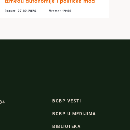
između autonomije i političke moći
Datum: 27.02.2026.
Vreme: 19:00
BCBP VESTI
334
BCBP U MEDIJIMA
BIBLIOTEKA