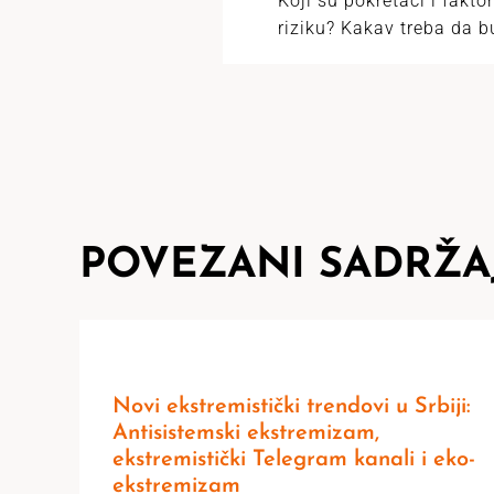
Koji su pokretači i fakto
riziku? Kakav treba da 
POVEZANI SADRŽA
Novi ekstremistički trendovi u Srbiji:
Antisistemski ekstremizam,
ekstremistički Telegram kanali i eko-
ekstremizam