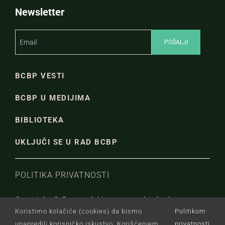
Newsletter
BCBP VESTI
BCBP U MEDIJIMA
BIBLIOTEKA
UKLJUČI SE U RAD BCBP
POLITIKA PRIVATNOSTI
Copyright © Beogradski centar za bezbednosnu
Koristimo kolačiće (cookies) da bismo
Politikom
politiku.
unapredili korisničko iskustvo. Korišćenjem
privatnosti