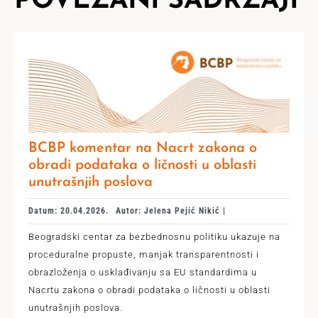
POVEZANI SADRŽAJI
BCBP komentar na Nacrt zakona o
obradi podataka o ličnosti u oblasti
unutrašnjih poslova
Datum: 20.04.2026.
Autor: Jelena Pejić Nikić |
Beogradski centar za bezbednosnu politiku ukazuje na
proceduralne propuste, manjak transparentnosti i
obrazloženja o usklađivanju sa EU standardima u
Nacrtu zakona o obradi podataka o ličnosti u oblasti
unutrašnjih poslova.