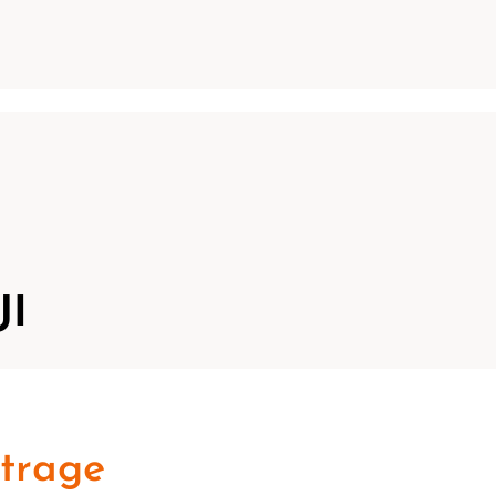
JI
trage