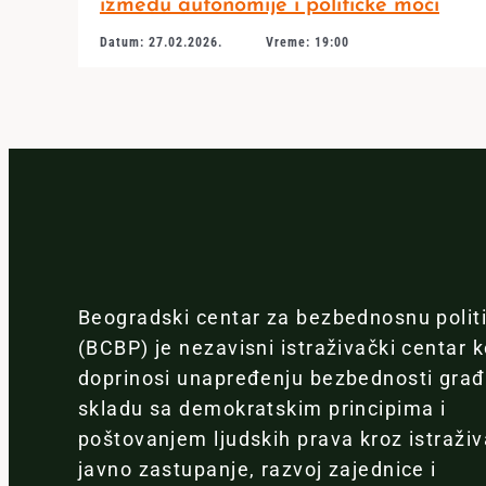
između autonomije i političke moći
Datum: 27.02.2026.
Vreme: 19:00
Beogradski centar za bezbednosnu polit
(BCBP) je nezavisni istraživački centar k
doprinosi unapređenju bezbednosti gra
skladu sa demokratskim principima i
poštovanjem ljudskih prava kroz istraživ
javno zastupanje, razvoj zajednice i