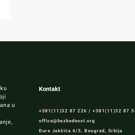
iku
Kontakt
oji
đana u
+381(11)32 87 226 / +381(11)32 87 
office@bezbednost.org
anje,
Đure Jakšića 6/5, Beograd, Srbija