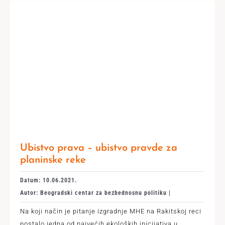
Ubistvo prava – ubistvo pravde za
planinske reke
Datum: 10.06.2021.
Autor: Beogradski centar za bezbednosnu politiku |
Na koji način je pitanje izgradnje MHE na Rakitskoj reci
postalo jedna od najvećih ekoloških inicijativa u