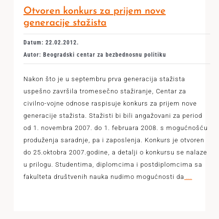
Otvoren konkurs za prijem nove
generacije stažista
Datum: 22.02.2012.
Autor: Beogradski centar za bezbednosnu politiku
Nakon što je u septembru prva generacija stažista
uspešno završila tromesečno stažiranje, Centar za
civilno-vojne odnose raspisuje konkurs za prijem nove
generacije stažista. Stažisti bi bili angažovani za period
od 1. novembra 2007. do 1. februara 2008. s mogućnošću
produženja saradnje, pa i zaposlenja. Konkurs je otvoren
do 25.oktobra 2007.godine, a detalji o konkursu se nalaze
u prilogu. Studentima, diplomcima i postdiplomcima sa
fakulteta društvenih nauka nudimo mogućnosti da
...