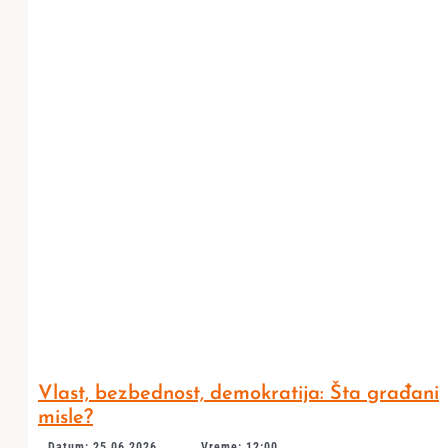
Vlast, bezbednost, demokratija: Šta građani
misle?
Datum: 25.06.2026.
Vreme: 12:00