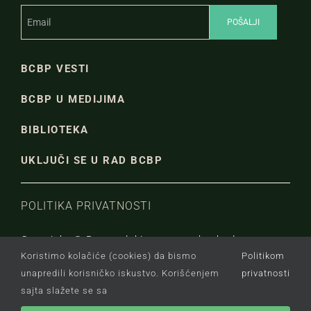
BCBP VESTI
BCBP U MEDIJIMA
BIBLIOTEKA
UKLJUČI SE U RAD BCBP
POLITIKA PRIVATNOSTI
Copyright © Beogradski centar za bezbednosnu
Koristimo kolačiće (cookies) da bismo
Politikom
politiku.
unapredili korisničko iskustvo. Korišćenjem
privatnosti
sajta slažete se sa