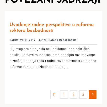
POVEZANI SADRŽAJI
Uvođenje rodne perspektive u reformu
sektora bezbednosti
Datum: 25.01.2012.
Autor: Gorana Radovanović |
Cilj ovog projekta je dа se kod donosilaca političkih
odluka u državnim institucijama poboljšа rаzumevаnje
o znаčаju pitаnjа roda i rodne ravnopravnosti za proces
reforme sektorа bezbednosti u Srbiji.
1
2
3
4