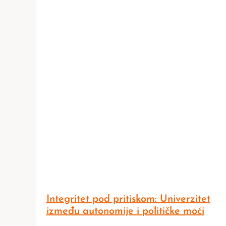
Integritet pod pritiskom: Univerzitet
između autonomije i političke moći