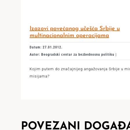
Izazovi povećanog učešća Srbije u
multinacionalnim operacijama
Datum: 27.01.2012.
Autor: Beogradski centar za bezbednosnu politiku |
Kojim putem do značajnijeg angažovanja Srbije u m
misijama?
POVEZANI DOGAĐA