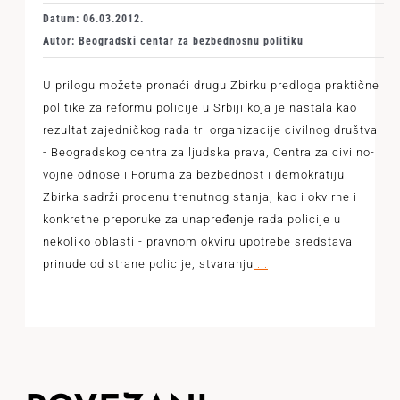
Datum: 06.03.2012.
Autor: Beogradski centar za bezbednosnu politiku
U prilogu možete pronaći drugu Zbirku predloga praktične
politike za reformu policije u Srbiji koja je nastala kao
rezultat zajedničkog rada tri organizacije civilnog društva
- Beogradskog centra za ljudska prava, Centra za civilno-
vojne odnose i Foruma za bezbednost i demokratiju.
Zbirka sadrži procenu trenutnog stanja, kao i okvirne i
konkretne preporuke za unapređenje rada policije u
nekoliko oblasti - pravnom okviru upotrebe sredstava
prinude od strane policije; stvaranju
...