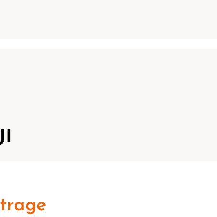
JI
trage