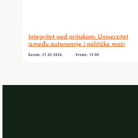
Integritet pod pritiskom: Univerzitet
između autonomije i političke moći
Datum: 27.02.2026.
Vreme: 19:00