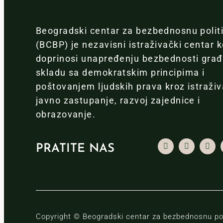
Beogradski centar za bezbednosnu polit
(BCBP) je nezavisni istraživački centar k
doprinosi unapređenju bezbednosti gra
skladu sa demokratskim principima i
poštovanjem ljudskih prava kroz istraživ
javno zastupanje, razvoj zajednice i
obrazovanje.
PRATITE NAS
Copyright © Beogradski centar za bezbednosnu pol