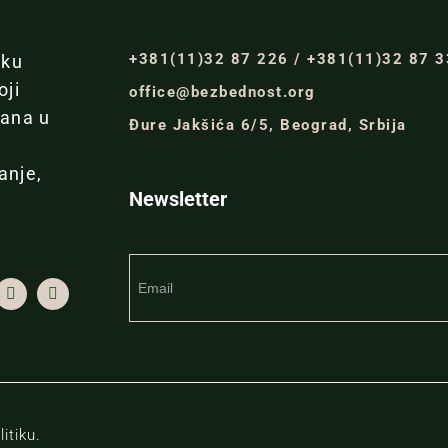
+381(11)32 87 226 / +381(11)32 87 
iku
oji
office@bezbednost.org
đana u
Đure Jakšića 6/5, Beograd, Srbija
anje,
Newsletter
itiku.