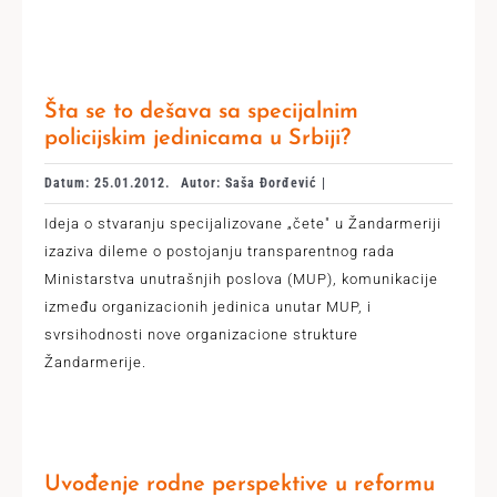
Šta se to dešava sa specijalnim
policijskim jedinicama u Srbiji?
Datum: 25.01.2012.
Autor: Saša Đorđević |
Ideja o stvaranju specijalizovane „čete" u Žandarmeriji
izaziva dileme o postojanju transparentnog rada
Ministarstva unutrašnjih poslova (MUP), komunikacije
između organizacionih jedinica unutar MUP, i
svrsihodnosti nove organizacione strukture
Žandarmerije.
Uvođenje rodne perspektive u reformu