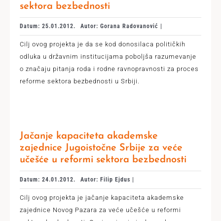
sektora bezbednosti
Datum: 25.01.2012.
Autor: Gorana Radovanović |
Cilj ovog projekta je dа se kod donosilaca političkih
odluka u državnim institucijama poboljšа rаzumevаnje
o znаčаju pitаnjа roda i rodne ravnopravnosti za proces
reforme sektorа bezbednosti u Srbiji.
Jačanje kapaciteta akademske
zajednice Jugoistočne Srbije za veće
učešće u reformi sektora bezbednosti
Datum: 24.01.2012.
Autor: Filip Ejdus |
Cilj ovog projekta je jačanje kapaciteta akademske
zajednice Novog Pazara za veće učešće u reformi