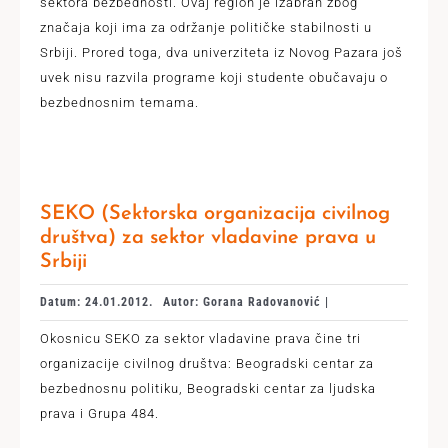
sektora bezbednosti. Ovaj region je izabran zbog
značaja koji ima za održanje političke stabilnosti u
Srbiji. Prored toga, dva univerziteta iz Novog Pazara još
uvek nisu razvila programe koji studente obučavaju o
bezbednosnim temama.
SEKO (Sektorska organizacija civilnog
društva) za sektor vladavine prava u
Srbiji
Datum: 24.01.2012.
Autor: Gorana Radovanović |
Okosnicu SEKO za sektor vladavine prava čine tri
organizacije civilnog društva: Beogradski centar za
bezbednosnu politiku, Beogradski centаr za ljudska
prаvа i Grupа 484.