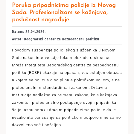
Poruka pripadnicima policije iz Novog
Sada: Profesionalizam se kažnjava,
poslušnost nagrađuje
Datum: 22.04.2026.
Autor: Beogradski centar za bezbednosnu politiku
Povodom suspenzije policijskog službenika u Novom
Sadu nakon intervencije tokom blokade raskrsnice,
Mreža integriteta Beogradskog centra za bezbednosnu
politiku (BCBP) ukazuje na opasan, već ustaljen obrazac
u kojem se policija disciplinuje političkom voljom, a ne
profesionalnim standardima i zakonom. Državna
institucija nadležna za primenu zakona, koja kažnjava
zakonito i profesionalno postupanje svojih pripadnika
šalje jasnu poruku drugim pripadnicima policije da je
nezakonito ponašanje sa političkom potporom ne samo
dozvoljeno već i poželjno.