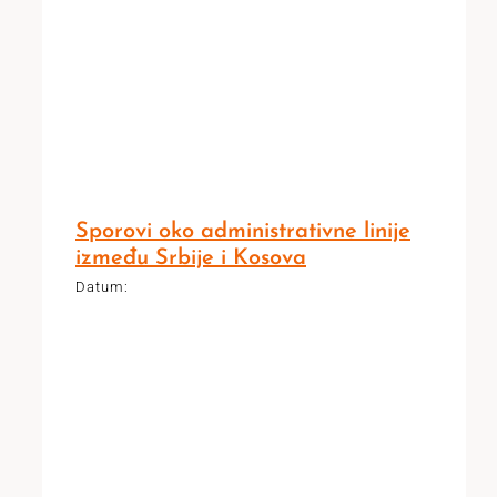
Sporovi oko administrativne linije
između Srbije i Kosova
Datum: