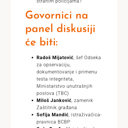
stranim policijama?
Govornici na
panel diskusiji
će biti:
Radoš Mijatović
, šef Odseka
za opservaciju,
dokumentovanje i primenu
testa integriteta,
Ministarstvo unutrašnjih
poslova (TBC)
Miloš Janković
, zamenik
Zaštitnik građana
Sofija Mandić
, istraživačica-
pravnica BCBP