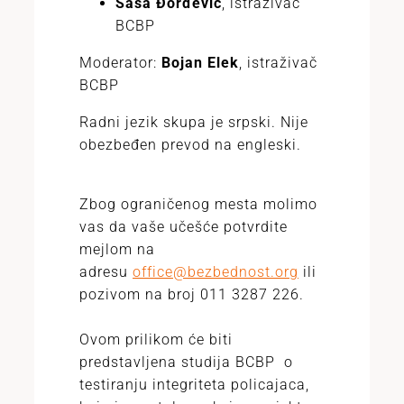
Saša Đorđević
, istraživač
BCBP
Moderator:
Bojan Elek
, istraživač
BCBP
Radni jezik skupa je srpski. Nije
obezbeđen prevod na engleski.
Zbog ograničenog mesta molimo
vas da vaše učešće potvrdite
mejlom na
adresu
office@bezbednost.org
ili
pozivom na broj 011 3287 226.
Ovom prilikom će biti
predstavljena studija BCBP o
testiranju integriteta policajaca,