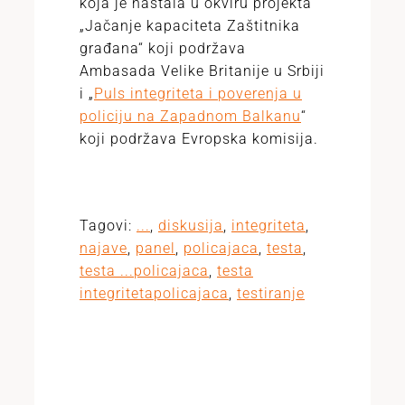
koja je nastala u okviru projekta
„Jačanje kapaciteta Zaštitnika
građana“ koji podržava
Ambasada Velike Britanije u Srbiji
i „
Puls integriteta i poverenja u
policiju na Zapadnom Balkanu
“
koji podržava Evropska komisija.
Tagovi:
...
,
diskusija
,
integriteta
,
najave
,
panel
,
policajaca
,
testa
,
testa ...policajaca
,
testa
integritetapolicajaca
,
testiranje