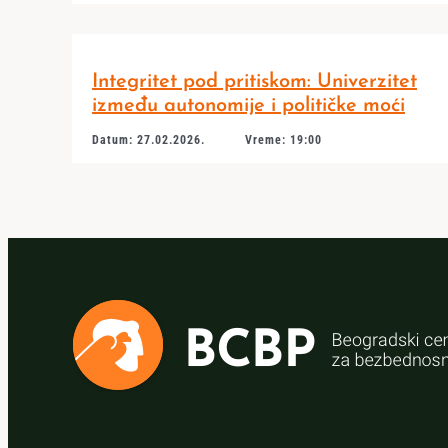
Integritet pod pritiskom: Univerzitet
između autonomije i političke moći
Datum: 27.02.2026.
Vreme: 19:00