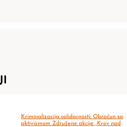
JI
Kriminalizacija solidarnosti: Obračun sa
aktivizmom Združene akcije „Krov nad