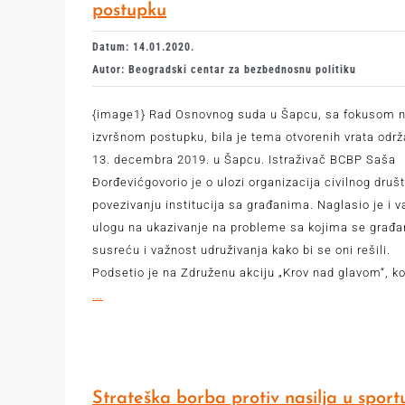
postupku
Datum: 14.01.2020.
Autor: Beogradski centar za bezbednosnu politiku
{image1} Rad Osnovnog suda u Šapcu, sa fokusom 
izvršnom postupku, bila je tema otvorenih vrata održ
13. decembra 2019. u Šapcu. Istraživač BCBP Saša
Đorđevićgovorio je o ulozi organizacija civilnog druš
povezivanju institucija sa građanima. Naglasio je i 
ulogu na ukazivanje na probleme sa kojima se građa
susreću i važnost udruživanja kako bi se oni rešili.
Podsetio je na Združenu akciju „Krov nad glavom“, ko
...
Strateška borba protiv nasilja u sport