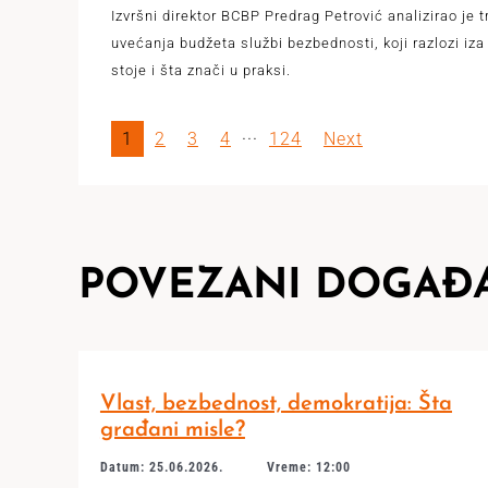
Izvršni direktor BCBP Predrag Petrović analizirao je 
uvećanja budžeta službi bezbednosti, koji razlozi iza
stoje i šta znači u praksi.
1
2
3
4
···
124
Next
POVEZANI DOGAĐA
Vlast, bezbednost, demokratija: Šta
građani misle?
Datum: 25.06.2026.
Vreme: 12:00