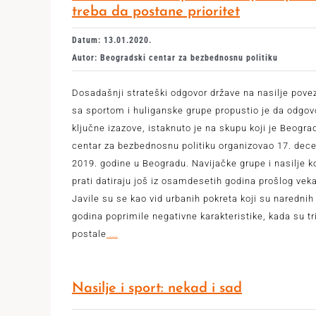
treba da postane prioritet
Datum: 13.01.2020.
Autor: Beogradski centar za bezbednosnu politiku
Dosadašnji strateški odgovor države na nasilje pove
sa sportom i huliganske grupe propustio je da odgov
ključne izazove, istaknuto je na skupu koji je Beogra
centar za bezbednosnu politiku organizovao 17. de
2019. godine u Beogradu. Navijačke grupe i nasilje ko
prati datiraju još iz osamdesetih godina prošlog veka
Javile su se kao vid urbanih pokreta koji su narednih
godina poprimile negativne karakteristike, kada su tr
postale
...
Nasilje i sport: nekad i sad