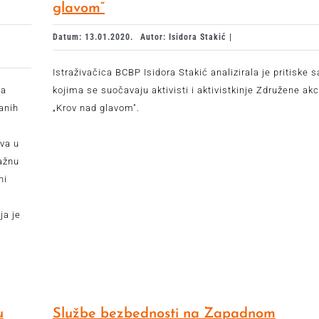
glavom“
Datum: 13.01.2020.
Autor: Isidora Stakić |
Istraživačica BCBP Isidora Stakić analizirala je pritiske s
na
kojima se suočavaju aktivisti i aktivistkinje Združene akc
anih
„Krov nad glavom".
tva u
važnu
ni
ja je
u
Službe bezbednosti na Zapadnom