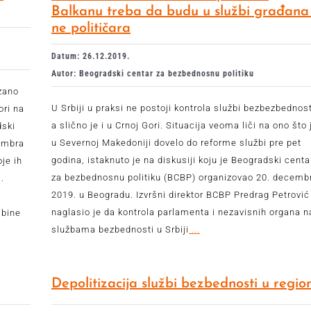
Balkanu treba da budu u službi građana
ne političara
Datum: 26.12.2019.
Autor: Beogradski centar za bezbednosnu politiku
zano
U Srbiji u praksi ne postoji kontrola službi bezbezbednost
ori na
a slično je i u Crnoj Gori. Situacija veoma liči na ono što 
dski
u Severnoj Makedoniji dovelo do reforme službi pre pet
cembra
godina, istaknuto je na diskusiji koju je Beogradski centa
je ih
za bezbednosnu politiku (BCBP) organizovao 20. decemb
.
2019. u Beogradu. Izvršni direktor BCBP Predrag Petrović
naglasio je da kontrola parlamenta i nezavisnih organa n
ibine
službama bezbednosti u Srbiji
...
Depolitizacija službi bezbednosti u regio