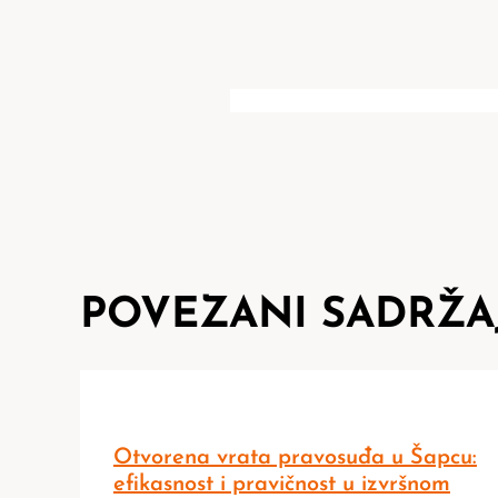
POVEZANI SADRŽA
Otvorena vrata pravosuđa u Šapcu:
efikasnost i pravičnost u izvršnom