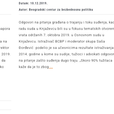
Datum: 10.12.2019.
Autor: Beogradski centar za bezbednosnu politiku
i
Odgovori na pitanja građana o trajanju i toku suđenja, kao
 napora
radu suda u Knjaževcu bili su u fokusu tematskih otvoren
a
vrata održanih 7. oktobra 2019. u Osnovnom sudu u
va na
Knjaževcu. Istraživač BCBP i moderator skupa Saša
rektor
Đorđević podelio je sa učesnicima rezultate istraživanja
a 2019.
2014. godine u kome su sudije, tužioci i advokati odgovor
e da
na pitanje zašto suđenja dugo traju. „Skoro 90% tužilaca
ako
kaže da je to zbog
...