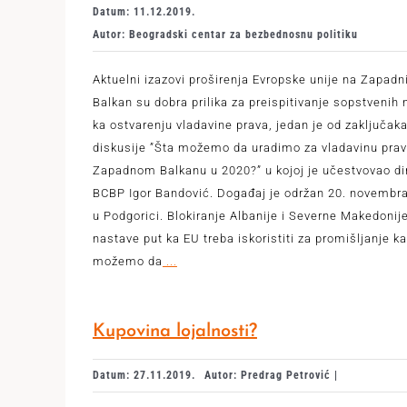
Datum: 11.12.2019.
Autor: Beogradski centar za bezbednosnu politiku
Aktuelni izazovi proširenja Evropske unije na Zapadn
Balkan su dobra prilika za preispitivanje sopstvenih
ka ostvarenju vladavine prava, jedan je od zaključak
diskusije ”Šta možemo da uradimo za vladavinu pra
Zapadnom Balkanu u 2020?” u kojoj je učestvovao di
BCBP Igor Bandović. Događaj je održan 20. novembr
u Podgorici. Blokiranje Albanije i Severne Makedonij
nastave put ka EU treba iskoristiti za promišljanje k
možemo da
...
Kupovina lojalnosti?
Datum: 27.11.2019.
Autor: Predrag Petrović |