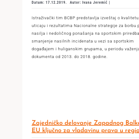
Datum: 17.12.2019.
Autor: Ivana Jeremić |
Istraživački tim BCBP predstavlja izveštaj o kvalitetu
uticaju i rezultatima Nacionalne strategije za borbu p
nasilja i nedoličnog ponašanja na sportskim prired
smanjenje nasilnih incidenata u vezi sa sportskim
događajem i huliganskim grupama, u periodu važenj
dokumenta od 2013. do 2018. godine.
Zajedničko delovanje Zapadnog Balk
EU ključno za vladavinu prava u regi