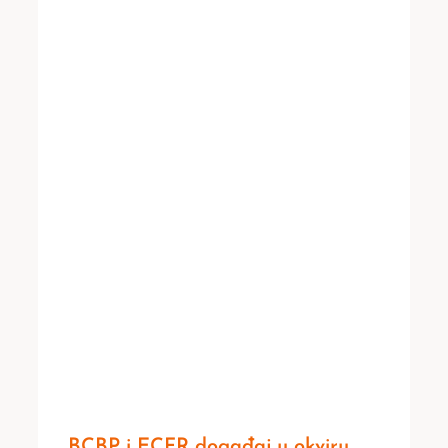
BCBP i ECFR događaj u okviru