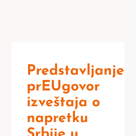
Predstavljanje
prEUgovor
izveštaja o
napretku
Srbije u