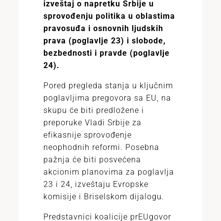
izveštaj o napretku Srbije u
sprovođenju politika u oblastima
pravosuđa i osnovnih ljudskih
prava (poglavlje 23) i slobode,
bezbednosti i pravde (poglavlje
24).
Pored pregleda stanja u ključnim
poglavljima pregovora sa EU, na
skupu će biti predložene i
preporuke Vladi Srbije za
efikasnije sprovođenje
neophodnih reformi. Posebna
pažnja će biti posvećena
akcionim planovima za poglavlja
23 i 24, izveštaju Evropske
komisije i Briselskom dijalogu.
Predstavnici koalicije prEUgovor