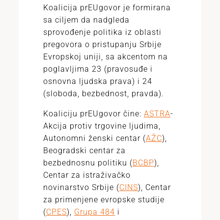
Koalicija prEUgovor je formirana
sa ciljem da nadgleda
sprovođenje politika iz oblasti
pregovora o pristupanju Srbije
Evropskoj uniji, sa akcentom na
poglavljima 23 (pravosuđe i
osnovna ljudska prava) i 24
(sloboda, bezbednost, pravda).
Koaliciju prEUgovor čine:
ASTRA
-
Akcija protiv trgovine ljudima,
Autonomni ženski centar (
AŽC
),
Beogradski centar za
bezbednosnu politiku (
BCBP
),
Centar za istraživačko
novinarstvo Srbije (
CINS
), Centar
za primenjene evropske studije
(
CPES
),
Grupa 484
i