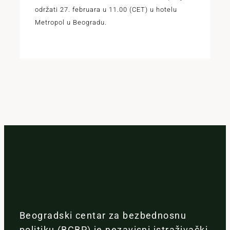
održati 27. februara u 11.00 (CET) u hotelu
Metropol u Beogradu.
Beogradski centar za bezbednosnu
politiku (BCBP) je nezavisni istraživački