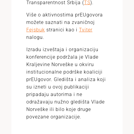
Transparentnost Srbija (
TS
).
Više o aktivnostima prEUgovora
možete saznati na zvaničnoj
Fejsbuk
stranici kao i
Tviter
nalogu.
Izradu izveštaja i organizaciju
konferencije podržala je Vlade
Kraljevine Norveške u okviru
institucionalne podrške koaliciji
prEUgovor. Gledišta i analiza koji
su izneti u ovoj publikaciji
pripadaju autorima i ne
odražavaju nužno gledišta Vlade
Norveške ili bilo koje druge
povezane organizacije.