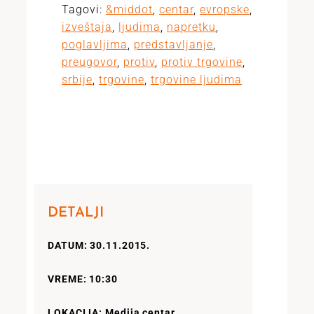
Tagovi:
&middot
,
centar
,
evropske
,
izveštaja
,
ljudima
,
napretku
,
poglavljima
,
predstavljanje
,
preugovor
,
protiv
,
protiv trgovine
,
srbije
,
trgovine
,
trgovine ljudima
DETALJI
DATUM: 30.11.2015.
VREME: 10:30
LOKACIJA: Medija centar