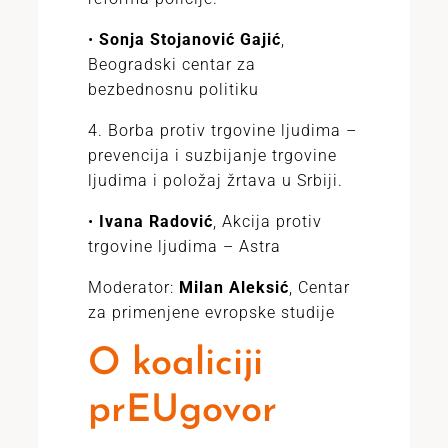
•
Sonja Stojanović Gajić
,
Beogradski centar za
bezbednosnu politiku
4. Borba protiv trgovine ljudima –
prevencija i suzbijanje trgovine
ljudima i položaj žrtava u Srbiji.
•
Ivana Radović
, Akcija protiv
trgovine ljudima – Astra
Moderator:
Milan Aleksić
, Centar
za primenjene evropske studije
O koaliciji
prEUgovor