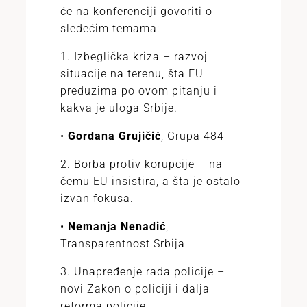
će na konferenciji govoriti o
sledećim temama:
1. Izbeglička kriza – razvoj
situacije na terenu, šta EU
preduzima po ovom pitanju i
kakva je uloga Srbije.
•
Gordana Grujičić
, Grupa 484
2. Borba protiv korupcije – na
čemu EU insistira, a šta je ostalo
izvan fokusa.
•
Nemanja Nenadić
,
Transparentnost Srbija
3. Unapređenje rada policije –
novi Zakon o policiji i dalja
reforma policije.