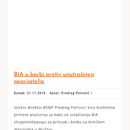
BIA u borbi protiv unutrašnjeg
neprijatelja
Datum: 21.11.2019.
Autor: Predrag Petrović |
Izvršni direktor BCBP Predrag Petrović kroz konkretne
primere analizirao je kako se ovlašćenja BIA
zloupotrebljavaju za pritisak i borbu sa kritičkim
glasovima u društvu.