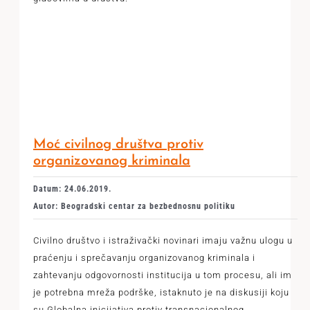
Moć civilnog društva protiv
organizovanog kriminala
Datum: 24.06.2019.
Autor: Beogradski centar za bezbednosnu politiku
Civilno društvo i istraživački novinari imaju važnu ulogu u
praćenju i sprečavanju organizovanog kriminala i
zahtevanju odgovornosti institucija u tom procesu, ali im
je potrebna mreža podrške, istaknuto je na diskusiji koju
su Globalna inicijativa protiv transnacionalnog