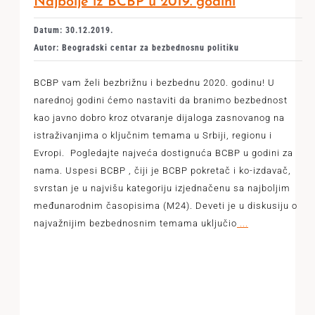
Najbolje iz BCBP u 2019. godini
Datum: 30.12.2019.
Autor: Beogradski centar za bezbednosnu politiku
BCBP vam želi bezbrižnu i bezbednu 2020. godinu! U
narednoj godini ćemo nastaviti da branimo bezbednost
kao javno dobro kroz otvaranje dijaloga zasnovanog na
istraživanjima o ključnim temama u Srbiji, regionu i
Evropi. Pogledajte najveća dostignuća BCBP u godini za
nama. Uspesi BCBP , čiji je BCBP pokretač i ko-izdavač,
svrstan je u najvišu kategoriju izjednačenu sa najboljim
međunarodnim časopisima (M24). Deveti je u diskusiju o
najvažnijim bezbednosnim temama uključio
...