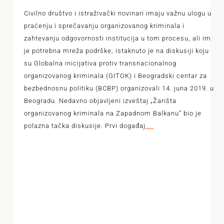
Civilno društvo i istraživački novinari imaju važnu ulogu u
praćenju i sprečavanju organizovanog kriminala i
zahtevanju odgovornosti institucija u tom procesu, ali im
je potrebna mreža podrške, istaknuto je na diskusiji koju
su Globalna inicijativa protiv transnacionalnog
organizovanog kriminala (GITOK) i Beogradski centar za
bezbednosnu politiku (BCBP) organizovali 14. juna 2019. u
Beogradu. Nedavno objavljeni izveštaj „Žarišta
organizovanog kriminala na Zapadnom Balkanu“ bio je
polazna tačka diskusije. Prvi događaj
...