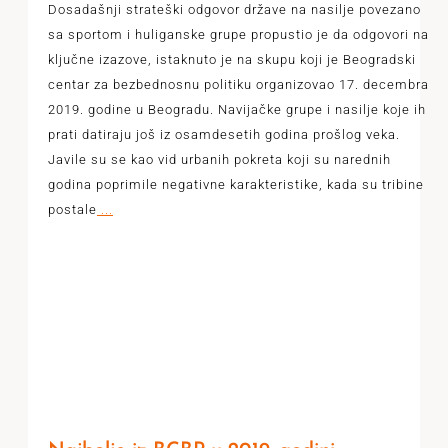
Dosadašnji strateški odgovor države na nasilje povezano
sa sportom i huliganske grupe propustio je da odgovori na
ključne izazove, istaknuto je na skupu koji je Beogradski
centar za bezbednosnu politiku organizovao 17. decembra
2019. godine u Beogradu. Navijačke grupe i nasilje koje ih
prati datiraju još iz osamdesetih godina prošlog veka.
Javile su se kao vid urbanih pokreta koji su narednih
godina poprimile negativne karakteristike, kada su tribine
postale
...