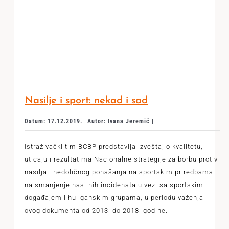
Nasilje i sport: nekad i sad
Datum: 17.12.2019.
Autor: Ivana Jeremić |
Istraživački tim BCBP predstavlja izveštaj o kvalitetu,
uticaju i rezultatima Nacionalne strategije za borbu protiv
nasilja i nedoličnog ponašanja na sportskim priredbama
na smanjenje nasilnih incidenata u vezi sa sportskim
događajem i huliganskim grupama, u periodu važenja
ovog dokumenta od 2013. do 2018. godine.