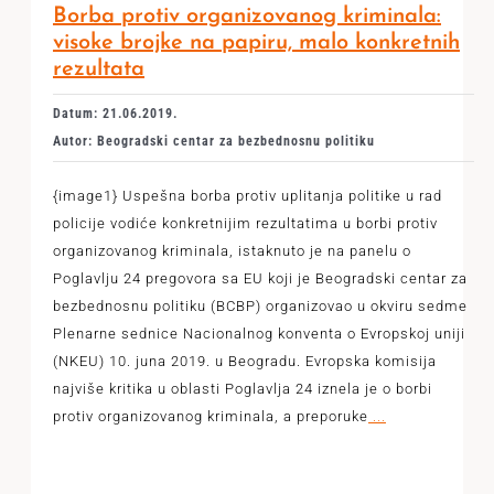
Borba protiv organizovanog kriminala:
visoke brojke na papiru, malo konkretnih
rezultata
Datum: 21.06.2019.
Autor: Beogradski centar za bezbednosnu politiku
{image1} Uspešna borba protiv uplitanja politike u rad
policije vodiće konkretnijim rezultatima u borbi protiv
organizovanog kriminala, istaknuto je na panelu o
Poglavlju 24 pregovora sa EU koji je Beogradski centar za
bezbednosnu politiku (BCBP) organizovao u okviru sedme
Plenarne sednice Nacionalnog konventa o Evropskoj uniji
(NKEU) 10. juna 2019. u Beogradu. Evropska komisija
najviše kritika u oblasti Poglavlja 24 iznela je o borbi
protiv organizovanog kriminala, a preporuke
...