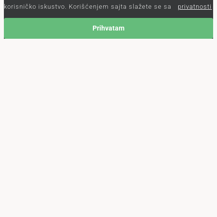
korisničko iskustvo. Korišćenjem sajta slažete se sa
privatnosti
Prihvatam