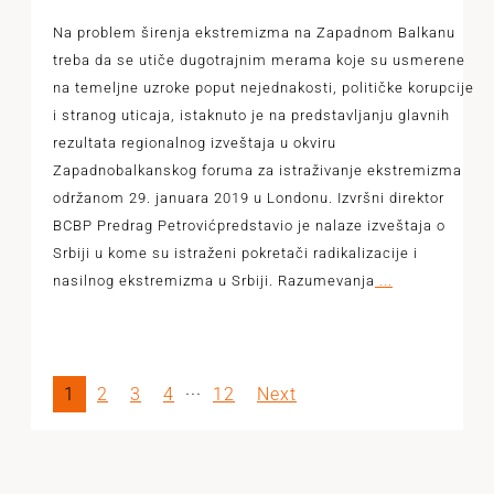
Na problem širenja ekstremizma na Zapadnom Balkanu
treba da se utiče dugotrajnim merama koje su usmerene
na temeljne uzroke poput nejednakosti, političke korupcije
i stranog uticaja, istaknuto je na predstavljanju glavnih
rezultata regionalnog izveštaja u okviru
Zapadnobalkanskog foruma za istraživanje ekstremizma
održanom 29. januara 2019 u Londonu. Izvršni direktor
BCBP Predrag Petrovićpredstavio je nalaze izveštaja o
Srbiji u kome su istraženi pokretači radikalizacije i
nasilnog ekstremizma u Srbiji. Razumevanja
...
1
2
3
4
···
12
Next