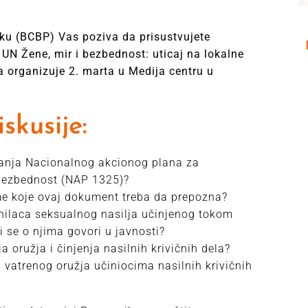
ku (BCBP) Vas poziva da prisustvujete
 UN Žene, mir i bezbednost: uticaj na lokalne
a organizuje 2. marta u Medija centru u
skusije:
janja Nacionalnog akcionog plana za
 bezbednost (NAP 1325)?
me koje ovaj dokument treba da prepozna?
inilaca seksualnog nasilja učinjenog tokom
i se o njima govori u javnosti?
 oružja i činjenja nasilnih krivičnih dela?
vatrenog oružja učiniocima nasilnih krivičnih