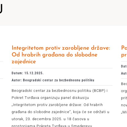
J
Integritetom protiv zarobljene države:
Pa
Od hrabrih građana do slobodne
pr
zajednice
Dat
Datum: 15.12.2025.
Aut
Autor: Beogradski centar za bezbednosnu politiku
Be
Beogradski centar za bezbednosnu politiku (BCBP) i
org
Pokret Tvrđava organizuju panel diskusiju
pri
„Integritetom protiv zarobljene države: Od hrabrih
no
građana do slobodne zajednice“, koja će se održati u
„Mi
utorak, 23. decembra 2025. u 18 časova u
prostorijama Pokreta Tvrđava u Smederevu.