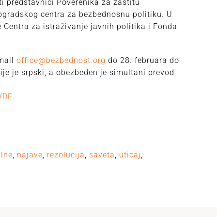
i predstavnici Poverenika za zaštitu
eogradskog centra za bezbednosnu politiku. U
 Centra za istraživanje javnih politika i Fonda
email
office@bezbednost.org
do 28. februara do
ije je srpski, a obezbeđen je simultani prevod
VDE
.
alne
,
najave
,
rezolucija
,
saveta
,
uticaj
,