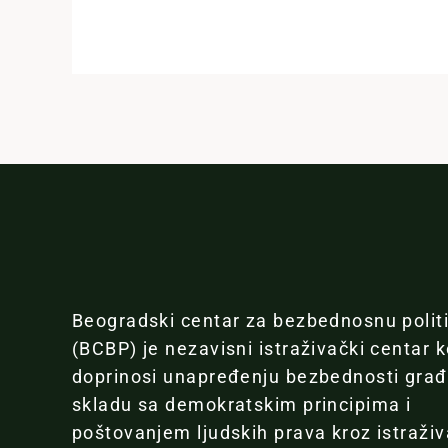
Beogradski centar za bezbednosnu polit
(BCBP) je nezavisni istraživački centar k
doprinosi unapređenju bezbednosti gra
skladu sa demokratskim principima i
poštovanjem ljudskih prava kroz istraživ