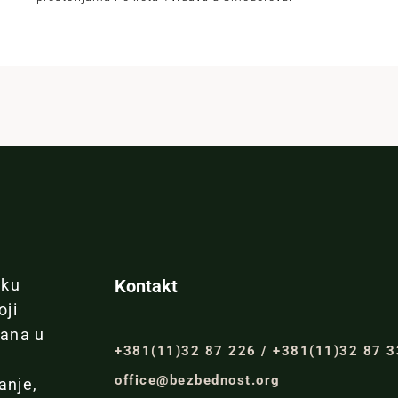
iku
Kontakt
oji
đana u
+381(11)32 87 226 / +381(11)32 87 
office@bezbednost.org
anje,