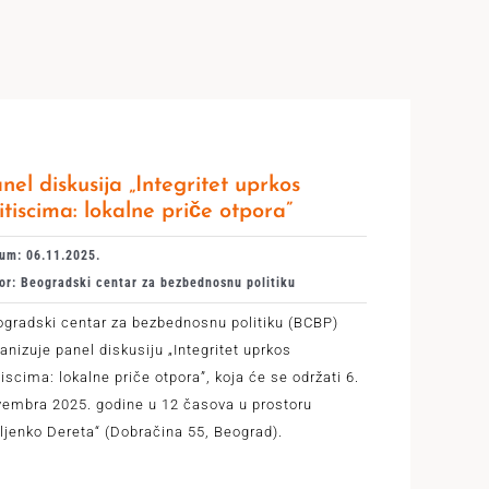
nel diskusija „Integritet uprkos
itiscima: lokalne priče otpora”
um: 06.11.2025.
or: Beogradski centar za bezbednosnu politiku
ogradski centar za bezbednosnu politiku (BCBP)
anizuje panel diskusiju „Integritet uprkos
tiscima: lokalne priče otpora”, koja će se održati 6.
vembra 2025. godine u 12 časova u prostoru
ljenko Dereta“ (Dobračina 55, Beograd).