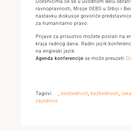
Učesnicima će se u uvodnom delu obratit
ravnopravnosti, Misije OEBS u Srbiji i B
nastavku diskusije govoriće predstavnice
za humanitarno pravo.
Prijave za prisustvo možete poslati na 
kraja radnog dana. Radni jezik konferenc
na engleski jezik.
Agenda konferencije
se može preuzeti
O
Tagovi:
...
,
bezbednost
,
bezbednosti
,
lok
zajednice