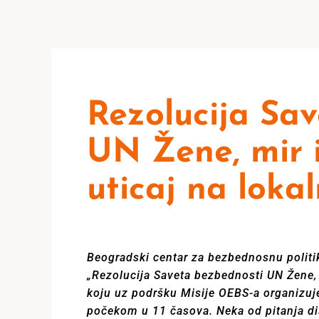
Rezolucija Sa
UN Žene, mir 
uticaj na loka
Beogradski centar za bezbednosnu politik
„Rezolucija Saveta bezbednosti UN Žene, 
koju uz podršku Misije OEBS-a organizuje
počekom u 11 časova. Neka od pitanja di