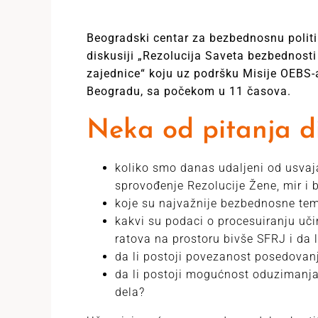
Beogradski centar za bezbednosnu politi
diskusiji „Rezolucija Saveta bezbednosti
zajednice“ koju uz podršku Misije OEBS-
Beogradu, sa počekom u 11 časova.
Neka od pitanja di
koliko smo danas udaljeni od usva
sprovođenje Rezolucije Žene, mir i
koje su najvažnije bezbednosne te
kakvi su podaci o procesuiranju uč
ratova na prostoru bivše SFRJ i da l
da li postoji povezanost posedovanja
da li postoji mogućnost oduzimanja 
dela?