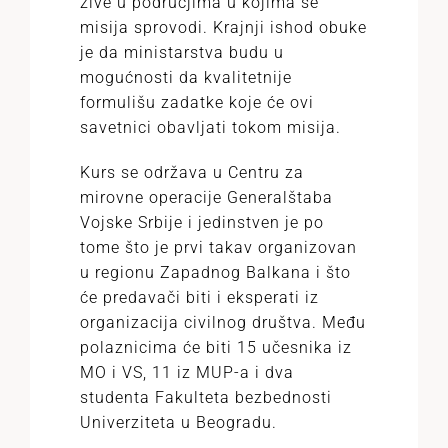
žive u područjima u kojima se
misija sprovodi. Krajnji ishod obuke
je da ministarstva budu u
mogućnosti da kvalitetnije
formulišu zadatke koje će ovi
savetnici obavljati tokom misija.
Kurs se održava u Centru za
mirovne operacije Generalštaba
Vojske Srbije i jedinstven je po
tome što je prvi takav organizovan
u regionu Zapadnog Balkana i što
će predavači biti i eksperati iz
organizacija civilnog društva. Među
polaznicima će biti 15 učesnika iz
MO i VS, 11 iz MUP-a i dva
studenta Fakulteta bezbednosti
Univerziteta u Beogradu.