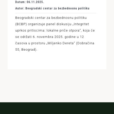
Datum: 06.11.2025.
Autor: Beogradski centar za bezbednosnu politiku
Beogradski centar za bezbednosnu politiku
(BCBP) organizuje panel diskusiju „Integritet
uprkos pritiscima: lokalne priče otpora”, koja će
se održati 6. novembra 2025. godine u 12
časova u prostoru „Miljenko Dereta“ (Dobračina
55, Beograd).