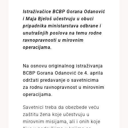
Istraživačice BCBP Gorana Odanović
i Maja Bjeloš učestvuju u obuci
pripadnika ministarstava odbrane i
unutrašnjih poslova na temu rodne
ravnopravnosti u mirovnim
operacijama.
Na osnovu originalnog istraživanja
BCBP Gorana Odanović će 4. aprila
održati predavanje o savetnicima
za rodnu ravnopravnost u mirovnim
operacijama.
Savetnici treba da obezbede veću
zaštitu žena koje učestvuju u
mirovnim misijama, ali i onih koje