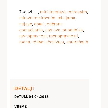
Tagovi:
...
,
ministarstava
,
mirovnim
,
mirovnimmirovnim
,
misijama
,
najave
,
obuci
,
odbrane
,
operacijama
,
poslova
,
pripadnika
,
ravnopravnost
,
ravnopravnosti
,
rodna
,
rodne
,
učestvuju
,
unutrašnjih
DETALJI
DATUM: 04.04.2012.
VREME: