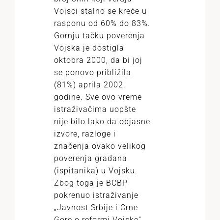
Vojsci stalno se kreće u
rasponu od 60% do 83%.
Gornju tačku poverenja
Vojska je dostigla
oktobra 2000, da bi joj
se ponovo približila
(81%) aprila 2002.
godine. Sve ovo vreme
istraživačima uopšte
nije bilo lako da objasne
izvore, razloge i
značenja ovako velikog
poverenja građana
(ispitanika) u Vojsku.
Zbog toga je BCBP
pokrenuo istraživanje
„Javnost Srbije i Crne
Gore o reformi Vojske“.