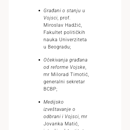
Građani o stanju u
Vojsci
, prof.
Miroslav Hadžić,
Fakultet političkih
nauka Univerziteta
u Beogradu;
Očekivanja građana
od reforme Vojske
,
mr Milorad Timotić,
generalni sekretar
BCBP;
Medijsko
izveštavanje o
odbrani i Vojsci
, mr
Jovanka Matić,