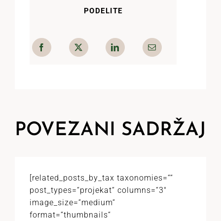
PODELITE
POVEZANI SADRŽAJ
[related_posts_by_tax taxonomies=““
post_types=“projekat“ columns=“3″
image_size=“medium“
format=“thumbnails“