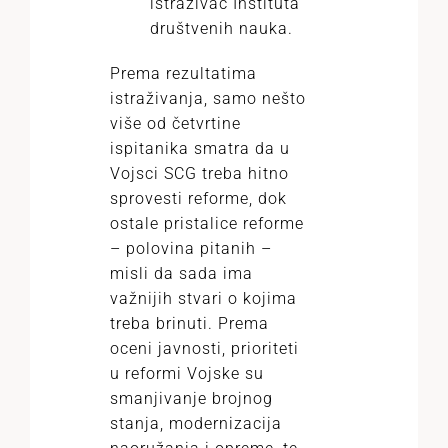
istraživač Instituta
društvenih nauka.
Prema rezultatima
istraživanja, samo nešto
više od četvrtine
ispitanika smatra da u
Vojsci SCG treba hitno
sprovesti reforme, dok
ostale pristalice reforme
– polovina pitanih –
misli da sada ima
važnijih stvari o kojima
treba brinuti. Prema
oceni javnosti, prioriteti
u reformi Vojske su
smanjivanje brojnog
stanja, modernizacija