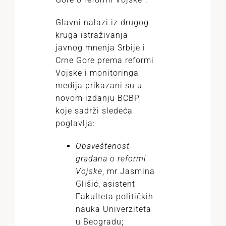
Glavni nalazi iz drugog
kruga istraživanja
javnog mnenja Srbije i
Crne Gore prema reformi
Vojske i monitoringa
medija prikazani su u
novom izdanju BCBP,
koje sadrži sledeća
poglavlja:
Obaveštenost
građana o reformi
Vojske
, mr Jasmina
Glišić, asistent
Fakulteta političkih
nauka Univerziteta
u Beogradu;