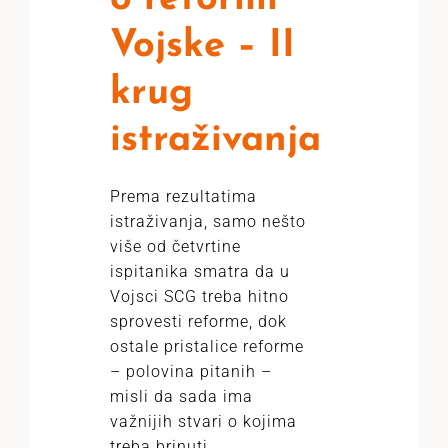
Vojske – II
krug
istraživanja
Prema rezultatima
istraživanja, samo nešto
više od četvrtine
ispitanika smatra da u
Vojsci SCG treba hitno
sprovesti reforme, dok
ostale pristalice reforme
– polovina pitanih –
misli da sada ima
važnijih stvari o kojima
treba brinuti.