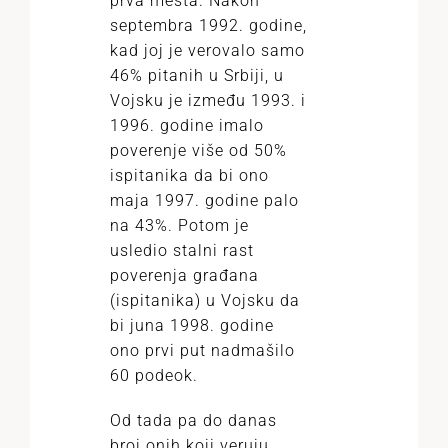
prva mesta. Nakon
septembra 1992. godine,
kad joj je verovalo samo
46% pitanih u Srbiji, u
Vojsku je između 1993. i
1996. godine imalo
poverenje više od 50%
ispitanika da bi ono
maja 1997. godine palo
na 43%. Potom je
usledio stalni rast
poverenja građana
(ispitanika) u Vojsku da
bi juna 1998. godine
ono prvi put nadmašilo
60 podeok.
Od tada pa do danas
broj onih koji veruju