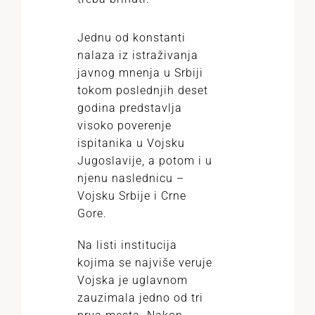
Jednu od konstanti
nalaza iz istraživanja
javnog mnenja u Srbiji
tokom poslednjih deset
godina predstavlja
visoko poverenje
ispitanika u Vojsku
Jugoslavije, a potom i u
njenu naslednicu –
Vojsku Srbije i Crne
Gore.
Na listi institucija
kojima se najviše veruje
Vojska je uglavnom
zauzimala jedno od tri