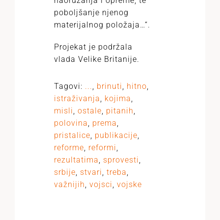
naoružanja i opreme, te
poboljšanje njenog
materijalnog položaja…“.
Projekat je podržala
vlada Velike Britanije.
Tagovi:
...
,
brinuti
,
hitno
,
istraživanja
,
kojima
,
misli
,
ostale
,
pitanih
,
polovina
,
prema
,
pristalice
,
publikacije
,
reforme
,
reformi
,
rezultatima
,
sprovesti
,
srbije
,
stvari
,
treba
,
važnijih
,
vojsci
,
vojske