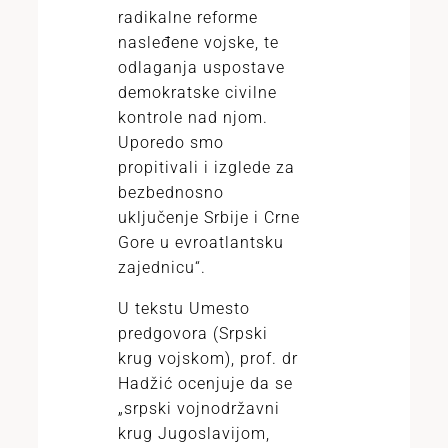
radikalne reforme
nasleđene vojske, te
odlaganja uspostave
demokratske civilne
kontrole nad njom.
Uporedo smo
propitivali i izglede za
bezbednosno
uključenje Srbije i Crne
Gore u evroatlantsku
zajednicu“.
U tekstu Umesto
predgovora (Srpski
krug vojskom), prof. dr
Hadžić ocenjuje da se
„srpski vojnodržavni
krug Jugoslavijom,