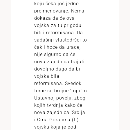
koju čeka još jedno
preimenovanje. Nema
dokaza da će ova
vojska za tu prigodu
biti i reformisana. Da
sadašnji vlastodršci to
čak i hoće da urade,
nije sigurno da će
nova zajednica trajati
dovoljno dugo da bi
vojska bila
reformisana. Svedok
tome su brojne 'rupe' u
Ustavnoj povelji, zbog
kojih tvrdnja kako će
nova zajednica 'Srbija
i Crna Gora ima (ti)
vojsku koja je pod