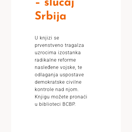
– slučaj
Srbija
U knjizi se
prvenstveno tragalza
uzrocima izostanka
radikalne reforme
nasleđene vojske, te
odlaganja uspostave
demokratske civilne
kontrole nad njom.
Knjigu možete pronaći
u biblioteci BCBP.