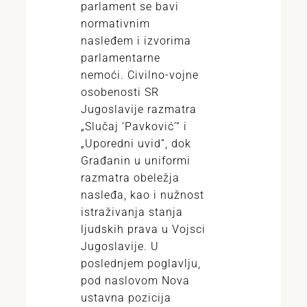
parlament se bavi
normativnim
nasleđem i izvorima
parlamentarne
nemoći. Civilno-vojne
osobenosti SR
Jugoslavije razmatra
„Slučaj ‘Pavković’“ i
„Uporedni uvid“, dok
Građanin u uniformi
razmatra obeležja
nasleđa, kao i nužnost
istraživanja stanja
ljudskih prava u Vojsci
Jugoslavije. U
poslednjem poglavlju,
pod naslovom Nova
ustavna pozicija