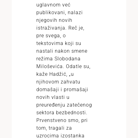
uglavnom već
publikovani, nalazi
njegovih novih
istraživanja. Reč je,
pre svega, o
tekstovima koji su
nastali nakon smene
režima Slobodana
Miloševića. Odatle su,
kaže Hadžić, „u
njihovom zahvatu
domašaji i promašaji
novih vlasti u
preuređenju zatečenog
sektora bezbednosti.
Prvenstveno smo, pri
tom, tragali za
uzrocima izostanka