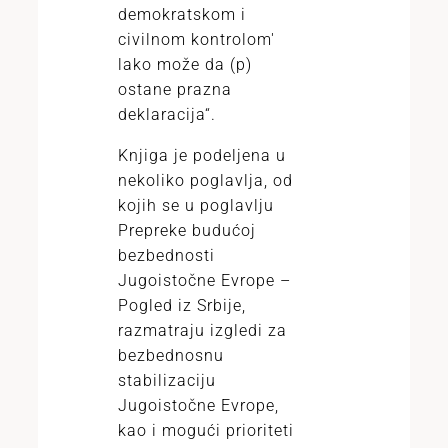
demokratskom i
civilnom kontrolom'
lako može da (p)
ostane prazna
deklaracija“.
Knjiga je podeljena u
nekoliko poglavlja, od
kojih se u poglavlju
Prepreke budućoj
bezbednosti
Jugoistočne Evrope –
Pogled iz Srbije,
razmatraju izgledi za
bezbednosnu
stabilizaciju
Jugoistočne Evrope,
kao i mogući prioriteti