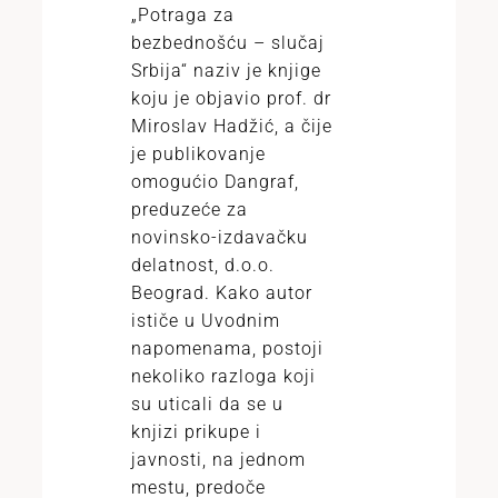
„Potraga za
bezbednošću – slučaj
Srbija“ naziv je knjige
koju je objavio prof. dr
Miroslav Hadžić, a čije
je publikovanje
omogućio Dangraf,
preduzeće za
novinsko-izdavačku
delatnost, d.o.o.
Beograd. Kako autor
ističe u Uvodnim
napomenama, postoji
nekoliko razloga koji
su uticali da se u
knjizi prikupe i
javnosti, na jednom
mestu, predoče