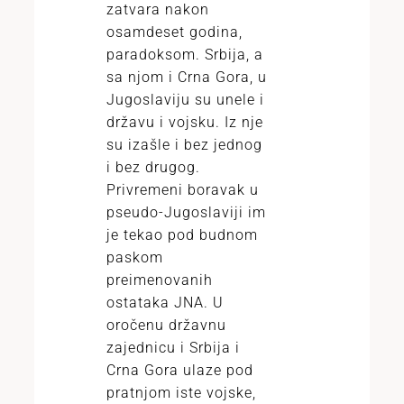
zatvara nakon
osamdeset godina,
paradoksom. Srbija, a
sa njom i Crna Gora, u
Jugoslaviju su unele i
državu i vojsku. Iz nje
su izašle i bez jednog
i bez drugog.
Privremeni boravak u
pseudo-Jugoslaviji im
je tekao pod budnom
paskom
preimenovanih
ostataka JNA. U
oročenu državnu
zajednicu i Srbija i
Crna Gora ulaze pod
pratnjom iste vojske,