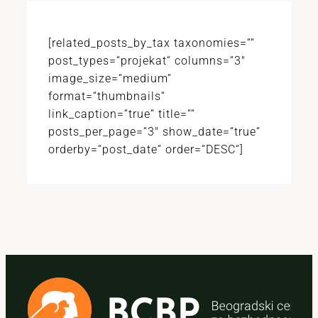
[related_posts_by_tax taxonomies=““
post_types=“projekat“ columns=“3″
image_size=“medium“
format=“thumbnails“
link_caption=“true“ title=““
posts_per_page=“3″ show_date=“true“
orderby=“post_date“ order=“DESC“]