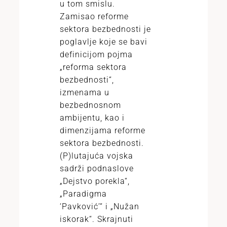
u tom smislu.
Zamisao reforme
sektora bezbednosti je
poglavlje koje se bavi
definicijom pojma
„reforma sektora
bezbednosti“,
izmenama u
bezbednosnom
ambijentu, kao i
dimenzijama reforme
sektora bezbednosti.
(P)lutajuća vojska
sadrži podnaslove
„Dejstvo porekla“,
„Paradigma
‘Pavković’“ i „Nužan
iskorak“. Skrajnuti