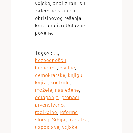
vojske, analizirani su
zatečeno stanje i
obrisinovog rešenja
kroz analizu Ustavne
povelje.
Tagovi:
...
,
bezbednošću
,
biblioteci
,
civilne
,
demokratske
,
knjigu
,
knjizi
,
kontrole
,
možete
,
nasleđene
,
odlaganja
,
pronaći
,
prvenstveno
,
radikalne
,
reforme
,
slučaj
,
Srbija
,
tragalza
,
uspostave
,
vojske